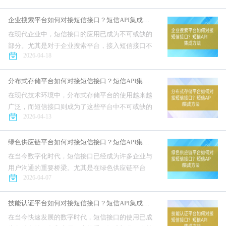
南和多语言支持，成为开发者的一个优质选择。本
文将带您深入了解如...
企业搜索平台如何对接短信接口？短信API集成方法
在现代企业中，短信接口的应用已成为不可或缺的
部分。尤其是对于企业搜索平台，接入短信接口不
2026-04-18
仅能提升用户体验，还能有效地进行用户验证和信
息通知。本文将探讨如何有效利用互亿无线短信
API，帮助开发者顺利完成...
分布式存储平台如何对接短信接口？短信API集成方法
在现代技术环境中，分布式存储平台的使用越来越
广泛，而短信接口则成为了这些平台中不可或缺的
2026-04-13
一部分。通过短信接口，开发者可以轻松实现信息
的及时传递和通知功能，为用户提供更好的体验。
在众多的短信接口服务商中...
绿色供应链平台如何对接短信接口？短信API集成方法
在当今数字化时代，短信接口已经成为许多企业与
用户沟通的重要桥梁。尤其是在绿色供应链平台
2026-04-07
中，使用短信接口可以更高效地传递信息，提升用
户体验。本文将聚焦于如何接入互亿无线短信接
口，让开发者能够轻松集成这项...
技能认证平台如何对接短信接口？短信API集成方法
在当今快速发展的数字时代，短信接口的使用已成