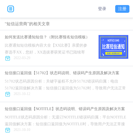
登录
注册
“短信运营商”的相关文章
如何发送比赛通知短信？（附比赛报名短信模板）
比赛通知短信模板内容大全【XX比赛】亲爱的参
赛选手XX，您好，XX选拔赛获奖证书已陆续寄
2022-03-29
出，请注意查收！如有问题，请及时联系组委会
XX。因疫情原因，XX区决赛比赛时间延期至10月
份，报名截止日...
短信接口返回值【51702】状态码说明、错误码产生原因及解决方案
51702状态码原因分析：关键字鉴权不允许51702错误码归属：电信
51702返回值解决方案：短信接口返回值为51702时，导致用户无法正常
2021-10-12
接收短信，对公司的业务正常开展造成不利影响。针对短信接口错误...
短信接口返回值【NOTITLE】状态码说明、错误码产生原因及解决方案
NOTITLE状态码原因分析：无退订NOTITLE错误码归属：平台NOTITLE
返回值解决方案：短信接口返回值为NOTITLE时，导致用户无法正常接
2021-10-10
收短信，对公司的业务正常开展造成不利影响。针对短信接...