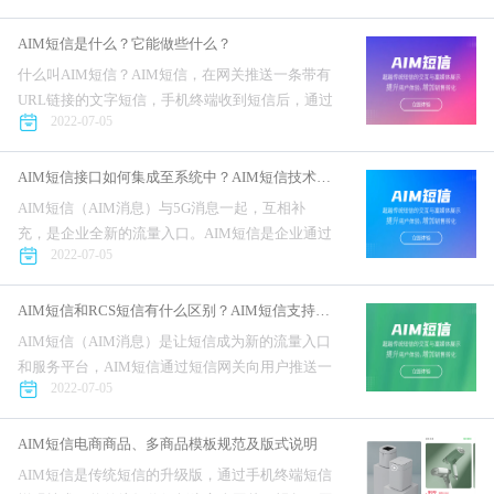
收到短信后，通过短信增强技术，自动从服务器拉
取报备的信息，将短...
AIM短信是什么？它能做些什么？
什么叫AIM短信？AIM短信，在网关推送一条带有
URL链接的文字短信，手机终端收到短信后，通过
2022-07-05
短信增强技术，自动从服务器拉取报备的信息，将
短信内容解析为图文、视频、红包、卡券等样式的
富媒体消息。AIM...
AIM短信接口如何集成至系统中？AIM短信技术说明文档
AIM短信（AIM消息）与5G消息一起，互相补
充，是企业全新的流量入口。AIM短信是企业通过
2022-07-05
短信网关是向用户发送一条文字短信，用户收到手
机短信后，通过短信增强技术将短信内容解析为已
报备的图片、视频...
AIM短信和RCS短信有什么区别？AIM短信支持哪些手机设备？
AIM短信（AIM消息）是让短信成为新的流量入口
和服务平台，AIM短信通过短信网关向用户推送一
2022-07-05
条带有解析链接的文字短信，手机收到短信后，通
过短信增强技术将短信内容解析为已报备的图片、
视频、红包样式的富...
AIM短信电商商品、多商品模板规范及版式说明
AIM短信是传统短信的升级版，通过手机终端短信