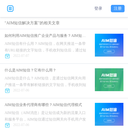
登录
注册
“AIM短信解决方案”的相关文章
如何利用AIM短信推广企业产品与服务？AIM短信解决方案介绍
AIM短信有什么用？AIM短信，在网关推送一条带
有URL链接的文字短信，手机收到短信后，通过短
2022-07-07
信增强技术将短信内容解析为单图文、多图文、视
频图文、电商购物、红包、卡券等样式。AIM短信
在手机展示上，内...
什么是AIM短信？它有什么用？
AIM短信是什么？AIM短信，是通过短信网关向用
户推送一条带有解析链接的文字短信，手机收到短
2022-07-06
信后，通过短信增强技术将短信内容解析为图文、
多图文、图片轮播、长文本、视频图文等样式。
AIM短信在手机展示上...
AIM短信业务代理商有哪些？AIM短信代理模式
AIM短信（AIM消息）是让短信成为新的流量入口
和服务平台，AIM短信通过短信网关向手机用户发
2022-07-06
送一条带有智能短信解析链接的文字短信，手机侧