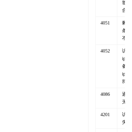
签定
合同
4051
剩余
条数
不足
4052
访问
ip 与
备案
ip 不
符
4086
通道
无效
4201
访问
失败