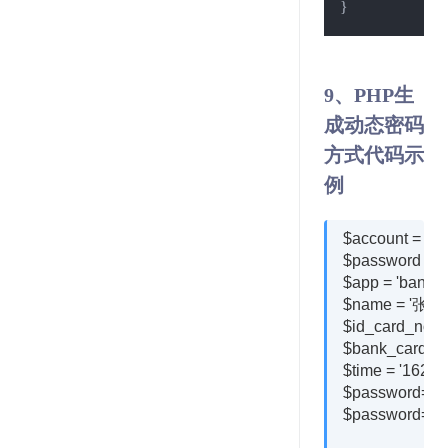
}
9、PHP生
成动态密码
方式代码示
例
$account = 'xxx
$password = 'x
$app = 'bank3
$name = '张三';
$id_card_no = '
$bank_card_no 
$time = '16236
$password=md5
$password=md5