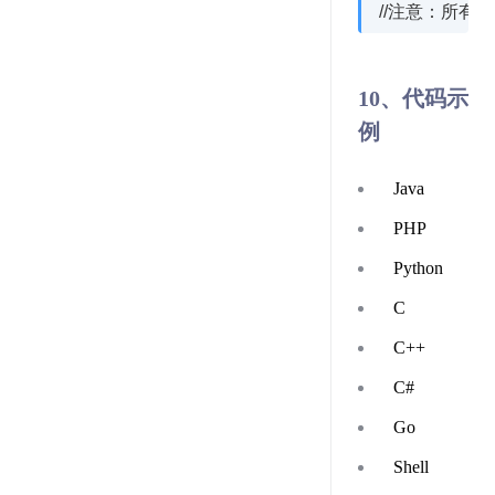
10、代码示
例
Java
PHP
Python
C
C++
C#
Go
Shell