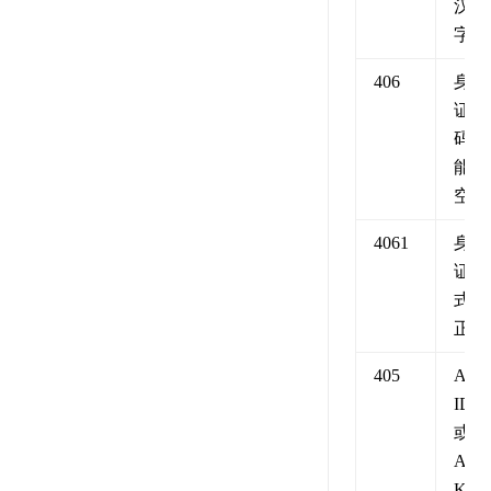
汉
字）
406
身份
证号
码不
能为
空
4061
身份
证格
式不
正确
405
API
ID
或
API
KEY