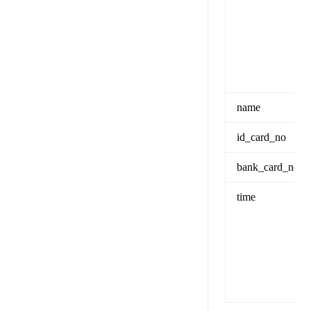
name
id_card_no
bank_card_no
time