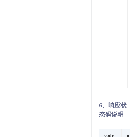
（
1
2
6、响应状
态码说明
code
msg