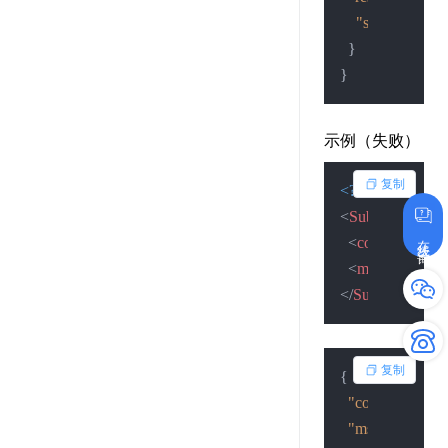
"status"
:
"2"
}
}
示例（失败）
复制
<?xml version=
"
<
SubmitResult
>
在线咨询
<
code
>
1
</
code
<
msg
>
查询失
</
SubmitResult
>
复制
{
"code"
:
1
,
"msg"
:
"查询失