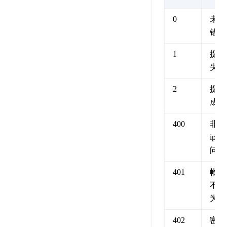
0
未知
错误
1
提交
失败
2
提交
成功
400
非法
ip访
问
401
帐号
不能
为空
402
密码