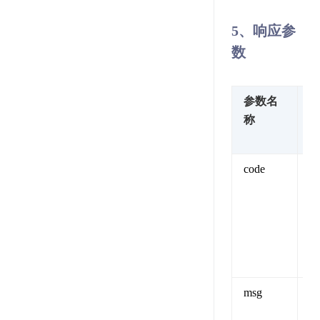
5、响应参
数
参数名
称
code
值
msg