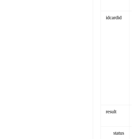
idcardid
为
result
status