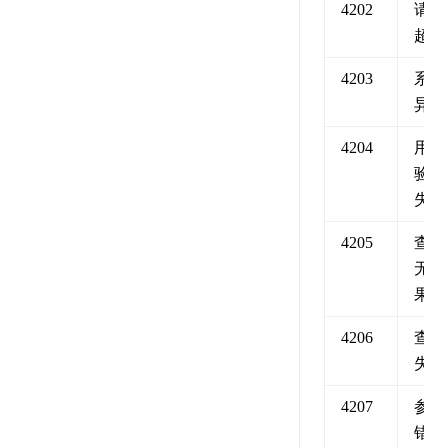
4202
请求
超时
4203
系统
异常
4204
用户
验证
失败
4205
查询
无结
果
4206
查询
失败
4207
参数
错误