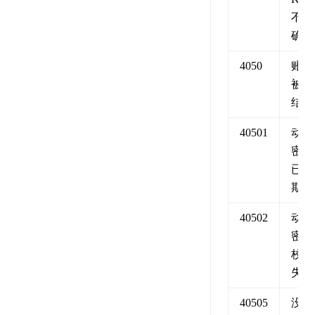
不正
确
4050
账号
被冻
结
40501
动态
密码
已过
期
40502
动态
密码
校验
失败
40505
没有