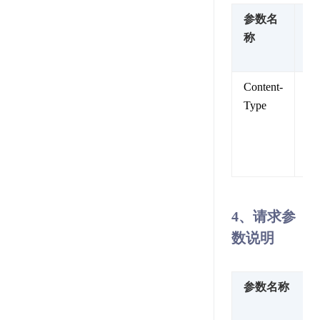
参数名
参
称
值
述
Content-
内
Type
类
型
固
值
4、请求参
数说明
参数名称