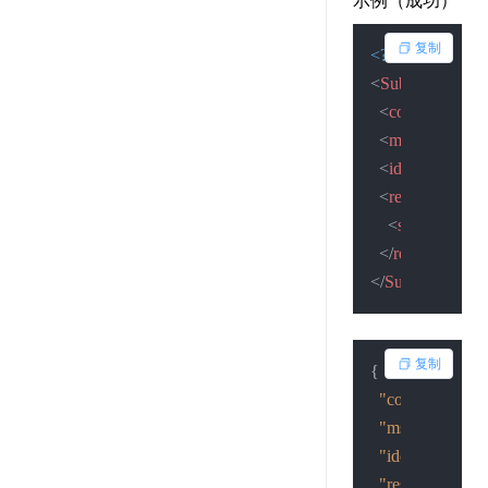
示例（成功）
复制
<?xml version=
"
<
SubmitResult
>
<
code
>
2
</
code
<
msg
>
查询成
<
idcardid
>
162
<
result
>
<
status
>
2
</
sta
</
result
>
</
SubmitResult
>
复制
{
"code"
:
2
,
"msg"
:
"查询成
"idcardid"
:
"16
"result"
:
{