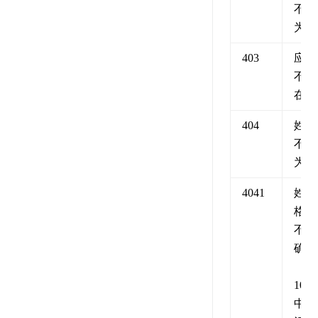
不能
为空
403
应用
不存
在
404
姓名
不能
为空
4041
姓名
格式
不正
确
（2-
10个
中文