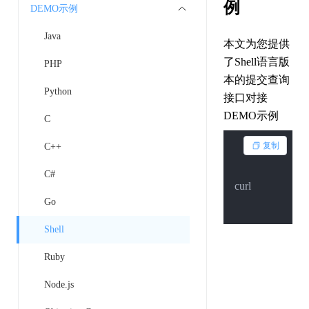
例
DEMO示例
Java
本文为您提供
了Shell语言版
PHP
本的提交查询
Python
接口对接
DEMO示例
C
复制
C++
C#
curl --http1.
1
 -X
Go
Shell
Ruby
Node.js