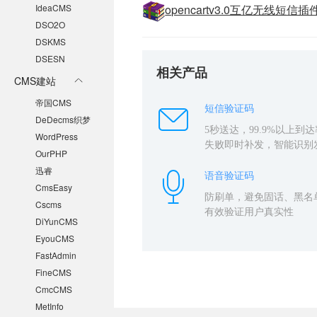
opencartv3.0互亿无线短信插
IdeaCMS
DSO2O
DSKMS
DSESN
相关产品
CMS建站
帝国CMS
短信验证码
DeDecms织梦
5秒送达，99.9%以上到达
WordPress
失败即时补发，智能识别
OurPHP
迅睿
语音验证码
CmsEasy
防刷单，避免固话、黑名
Cscms
有效验证用户真实性
DiYunCMS
EyouCMS
FastAdmin
FineCMS
CmcCMS
MetInfo