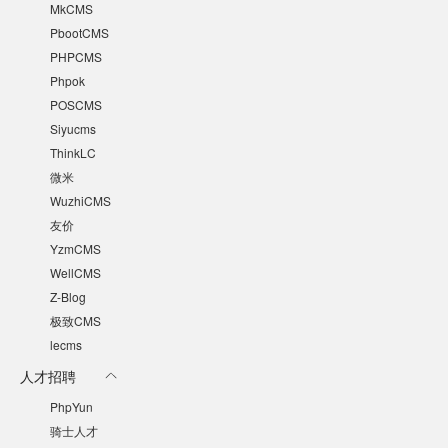
MkCMS
PbootCMS
PHPCMS
Phpok
POSCMS
Siyucms
ThinkLC
微米
WuzhiCMS
友价
YzmCMS
WellCMS
Z-Blog
极致CMS
lecms
人才招聘
PhpYun
骑士人才