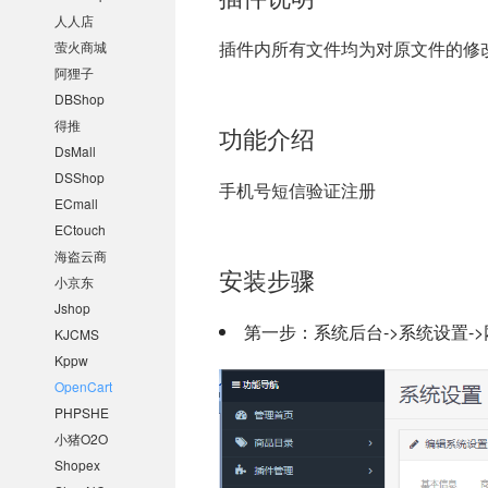
人人店
插件内所有文件均为对原文件的修改
萤火商城
阿狸子
DBShop
得推
功能介绍
DsMall
DSShop
手机号短信验证注册
ECmall
ECtouch
海盗云商
安装步骤
小京东
Jshop
第一步：系统后台->系统设置->
KJCMS
Kppw
OpenCart
PHPSHE
小猪O2O
Shopex