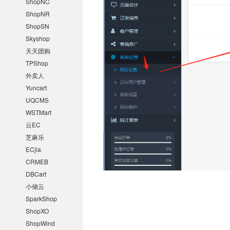
ShopNC
ShopNR
ShopSN
Skyshop
天天团购
TPShop
外卖人
Yuncart
UQCMS
WSTMart
云EC
芝麻乐
ECjia
CRMEB
DBCart
小储云
SparkShop
ShopXO
ShopWind