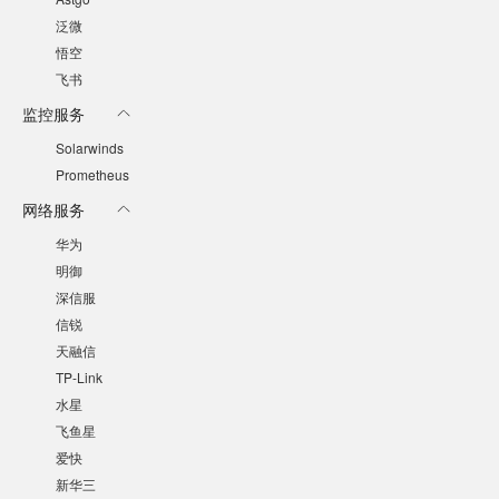
泛微
悟空
飞书
监控服务
Solarwinds
Prometheus
网络服务
华为
明御
深信服
信锐
天融信
TP-Link
水星
飞鱼星
爱快
新华三