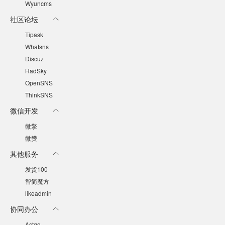
Wyuncms
社区论坛
Tipask
Whatsns
Discuz
HadSky
OpenSNS
ThinkSNS
微信开发
微擎
微赞
其他服务
发货100
智简魔方
likeadmin
协同办公
Astgo