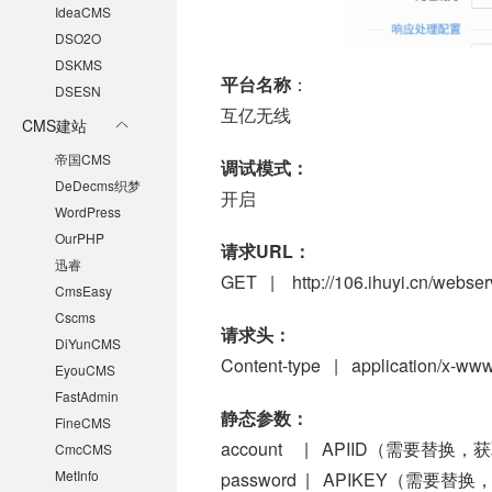
IdeaCMS
DSO2O
DSKMS
平台名称
：
DSESN
互亿无线
CMS建站
帝国CMS
调试模式：
DeDecms织梦
开启
WordPress
OurPHP
请求URL：
迅睿
GET | http://106.ihuyi.cn/webse
CmsEasy
Cscms
请求头：
DiYunCMS
Content-type | application/x-ww
EyouCMS
FastAdmin
静态参数：
FineCMS
account | APIID（需要替
CmcCMS
MetInfo
password | APIKEY（需要