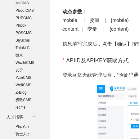
MkCMS
PbootCMS
动态参数：
PHPCMS
mobile | 变量 | {mobile}
Phpok
content | 变量 | {content}
POSCMS
Siyucms
信息填写完成后，点击【确认】按
ThinkLC
微米
*
APIID及APIKEY获取方式
WuzhiCMS
友价
登录互亿无线管理后台
，“验证码通知
YzmCMS
WellCMS
Z-Blog
极致CMS
lecms
人才招聘
PhpYun
骑士人才