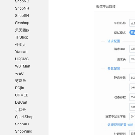
ShopNC
ShopNR
ShopSN
Skyshop
天天团购
TPShop
外卖人
Yuncart
UQCMS
WSTMart
云EC
芝麻乐
ECjia
CRMEB
DBCart
小储云
SparkShop
ShopXO
ShopWind