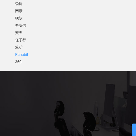
锐捷
网康
联软
奇安信
安天
任子行
笨驴
Panabit
360