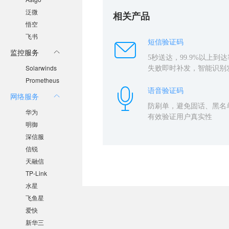
泛微
相关产品
悟空
飞书
短信验证码
监控服务
5秒送达，99.9%以上到达
Solarwinds
失败即时补发，智能识别
Prometheus
语音验证码
网络服务
防刷单，避免固话、黑名
华为
有效验证用户真实性
明御
深信服
信锐
天融信
TP-Link
水星
飞鱼星
爱快
新华三