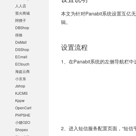
人人店
本文为针对Panabit系统设置互
萤火商城
阿狸子
辑。
DBShop
得推
DsMall
设置流程
DSShop
ECmall
1、在Panabit系统的左侧导航栏
ECtouch
海盗云商
小京东
Jshop
KJCMS
Kppw
OpenCart
PHPSHE
小猪O2O
2、进入短信服务配置页面，“短信
Shopex