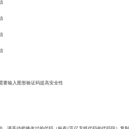
信
信
信
信
码需要输入图形验证码提高安全性
的。请手动把修改过的代码（标有//互亿无线代码的代码段）复