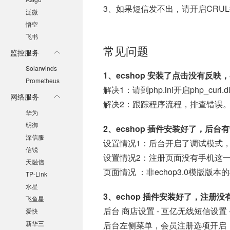
3、如果短信发不出，请开启CRU
泛微
悟空
飞书
常见问题
监控服务
Solarwinds
1、ecshop 安装了点击没有反
Prometheus
解决1：请到php.ini开启php_curl
网络服务
解决2：跟踪程序流程，排查错误
华为
明御
2、ecshop 插件安装好了，后
深信服
设置情况1：后台开启了调试模式，
信锐
设置情况2：注册页面没有手机这一
天融信
页面情况 ：非echop3.0模版
TP-Link
水星
3、echop 插件安装好了，注册
飞鱼星
后台 商店设置 - 互亿无线短信设置 
爱快
新华三
后台左侧菜单，会员注册选项开启