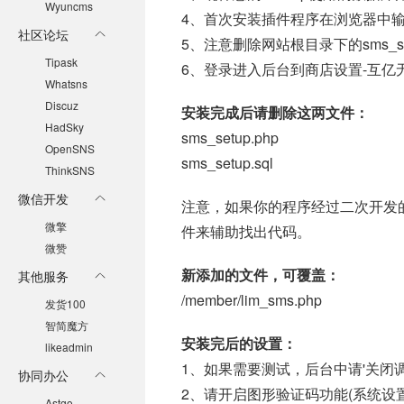
Wyuncms
4、首次安装插件程序在浏览器中输入htt
社区论坛
5、注意删除网站根目录下的sms_set
Tipask
6、登录进入后台到商店设置-互
Whatsns
Discuz
安装完成后请删除这两文件：
HadSky
sms_setup.php
OpenSNS
sms_setup.sql
ThinkSNS
微信开发
注意，如果你的程序经过二次开发
微擎
件来辅助找出代码。
微赞
新添加的文件，可覆盖：
其他服务
/member/lim_sms.php
发货100
智简魔方
安装完后的设置：
likeadmin
1、如果需要测试，后台中请'关闭调
协同办公
2、请开启图形验证码功能(系统设置
Astgo