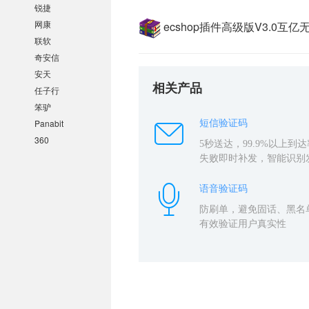
锐捷
网康
ecshop插件高级版V3.0互
联软
奇安信
安天
相关产品
任子行
笨驴
Panabit
短信验证码
360
5秒送达，99.9%以上到达
失败即时补发，智能识别
语音验证码
防刷单，避免固话、黑名
有效验证用户真实性