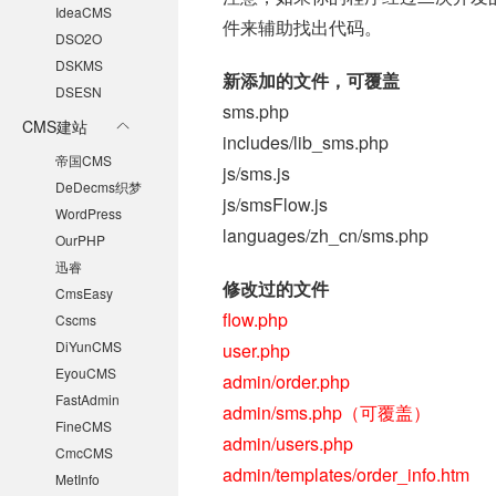
IdeaCMS
件来辅助找出代码。
DSO2O
DSKMS
新添加的文件，可覆盖
DSESN
sms.php
CMS建站
includes/lib_sms.php
帝国CMS
js/sms.js
DeDecms织梦
js/smsFlow.js
WordPress
languages/zh_cn/sms.php
OurPHP
迅睿
修改过的文件
CmsEasy
flow.php
Cscms
DiYunCMS
user.php
EyouCMS
admin/order.php
FastAdmin
admin/sms.php（可覆盖）
FineCMS
admin/users.php
CmcCMS
admin/templates/order_info.htm
MetInfo