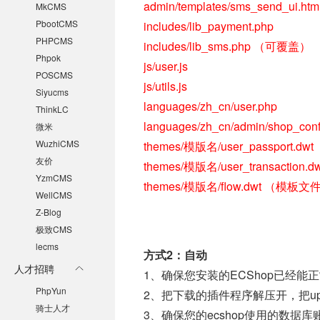
admin/templates/sms_send_ui.htm
MkCMS
PbootCMS
includes/lib_payment.php
PHPCMS
includes/lib_sms.php （可覆盖）
Phpok
js/user.js
POSCMS
js/utils.js
Siyucms
languages/zh_cn/user.php
ThinkLC
languages/zh_cn/admin/shop_conf
微米
WuzhiCMS
themes/模版名/user_passpor
友价
themes/模版名/user_transact
YzmCMS
themes/模版名/flow.dwt （模
WellCMS
Z-Blog
极致CMS
lecms
方式2：自动
人才招聘
1、确保您安装的ECShop已经能
PhpYun
2、把下载的插件程序解压开，把up
骑士人才
3、确保您的ecshop使用的数据