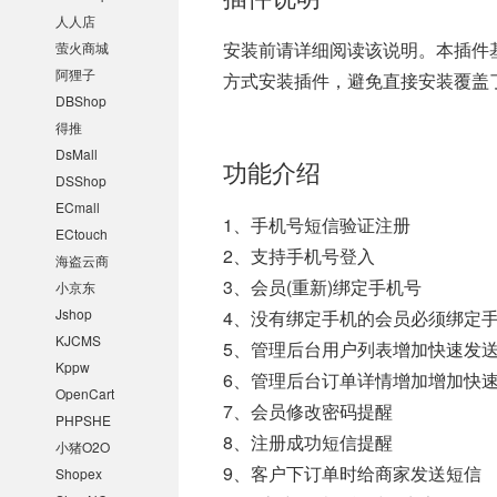
人人店
安装前请详细阅读该说明。本插件基于
萤火商城
阿狸子
方式安装插件，避免直接安装覆盖
DBShop
得推
DsMall
功能介绍
DSShop
ECmall
1、手机号短信验证注册
ECtouch
2、支持手机号登入
海盗云商
3、会员(重新)绑定手机号
小京东
Jshop
4、没有绑定手机的会员必须绑定
KJCMS
5、管理后台用户列表增加快速发
Kppw
6、管理后台订单详情增加增加快
OpenCart
7、会员修改密码提醒
PHPSHE
8、注册成功短信提醒
小猪O2O
9、客户下订单时给商家发送短信
Shopex