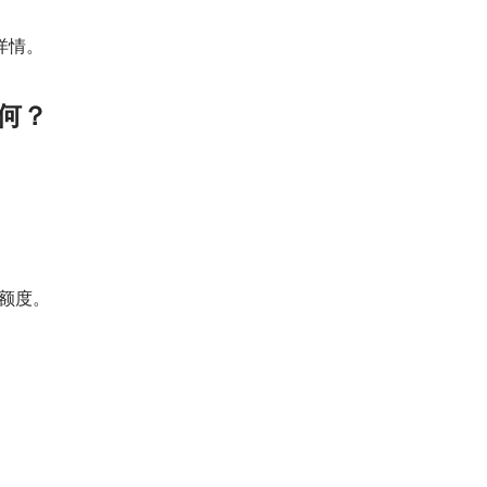
详情。
何？
额度。