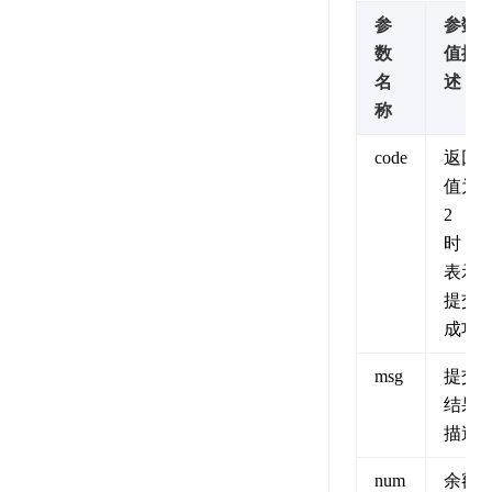
参
参数
数
值描
名
述
称
code
返回
值为
2
时，
表示
提交
成功
msg
提交
结果
描述
num
余额