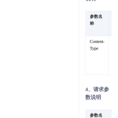
参数名
参
称
值
述
Content-
内
Type
类
型
固
值
4、请求参
数说明
参数名