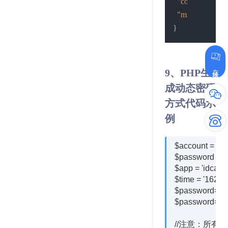
"code"
:
0
,
"msg"
:
"查询失
}
在线咨询
9、PHP生
成动态密码
方式代码示
例
$account = 'xxx
$password = 'x
$app = 'idcard
$time = '16236
$password=md5
$password=md5