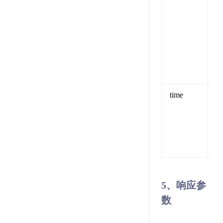
time
U
（
5、响应参
数