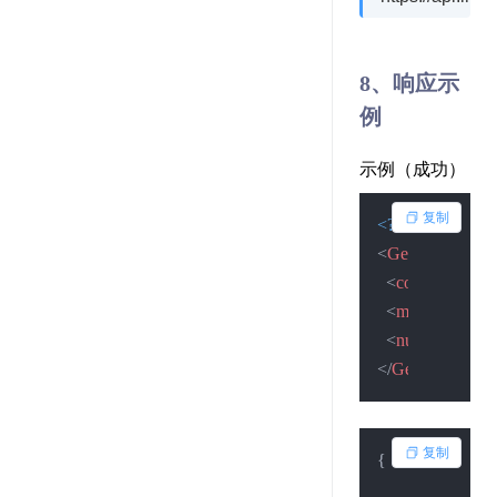
8、响应示
例
示例（成功）
复制
<?xml version=
"
<
GetNumResult
<
code
>
2
</
code
<
msg
>
查询成
<
num
>
123456
</
GetNumResult
复制
{
"code"
:
2