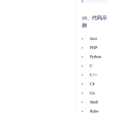
10、代码示
例
Java
PHP
Python
C
C++
C#
Go
Shell
Ruby