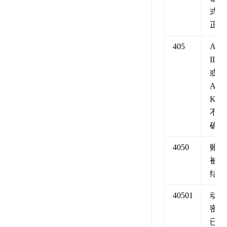
式不
正确
405
API
ID
或
API
KEY
不正
确
4050
账号
被冻
结
40501
动态
密码
已过