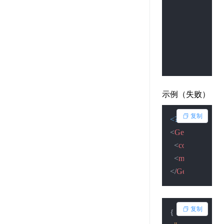
,
"msg"
"查询成
,
"num
123456
}
示例（失败）
复制
<?xml version=
"
<
GetNumResult
<
code
>
0
</
code
<
msg
>
查询失
</
GetNumResult
复制
{