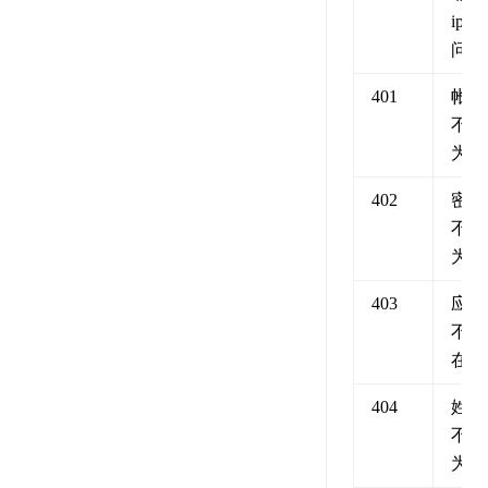
ip访
问
401
帐号
不能
为空
402
密码
不能
为空
403
应用
不存
在
404
姓名
不能
为空