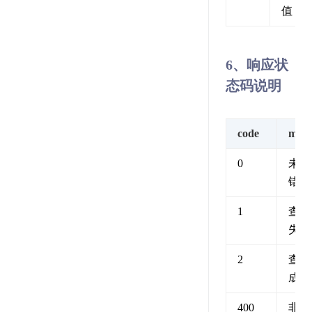
值
6、响应状
态码说明
code
msg
0
未知
错误
1
查询
失败
2
查询
成功
400
非法