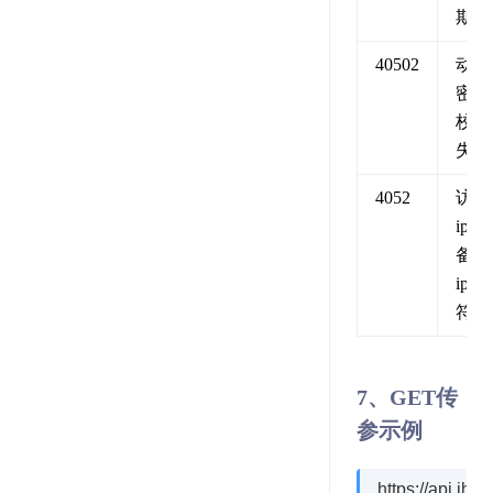
期
40502
动态
密码
校验
失败
4052
访问
ip 与
备案
ip 不
符
7、GET传
参示例
https://api.i