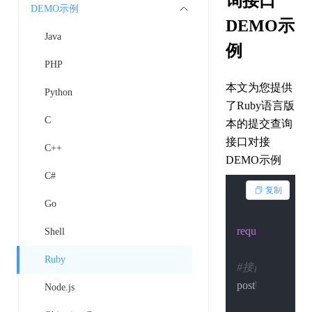
询接口
DEMO示例
DEMO示
Java
例
PHP
本文为您提供
Python
了Ruby语言版
C
本的提交查询
接口对接
C++
DEMO示例
C#
复制
Go
require
'net/http'
Shell
Ruby
#接口地址
postUrl = 
"https:
Node.js