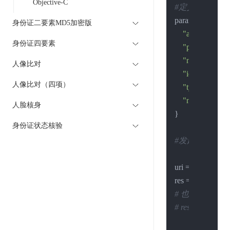
Objective-C
#定义请求的数
params = {

身份证二要素MD5加密版
"account"
:
"xx
身份证四要素
"password"
:
"
"name"
:
"张三
人像比对
"id_card_no"
:
人像比对（四项）
"type"
:
"414"
, 
"nation"
:
"CH
人脸核身
}

身份证状态核验
#发起请求
uri = 
URI
.parse(
res = 
Net
:
:HTTP
# 也可以显式设置 
# res = Net::HT