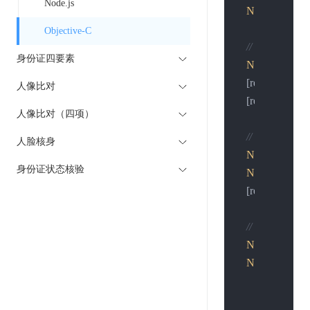
Node.js
NSURL
 *url 
Objective-C
// 创建请求
身份证四要素
NSMutableUR
    [request set
人像比对
    [request setVa
人像比对（四项）
// 准备表单
人脸核身
NSString
 *pos
身份证状态核验
NSData
 *post
    [request set
// 发送请求
NSURLSessi
NSURLSessio
                      
if
 (error) {
