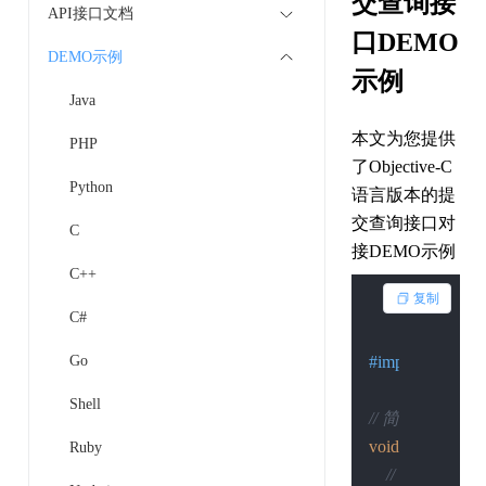
交查询接
API接口文档
口DEMO
DEMO示例
示例
Java
本文为您提供
PHP
了Objective-C
Python
语言版本的提
交查询接口对
C
接DEMO示例
C++
复制
C#
Go
#import 
<Founda
Shell
// 简单的HTT
void
 sendSimpleP
Ruby
// 创建URL