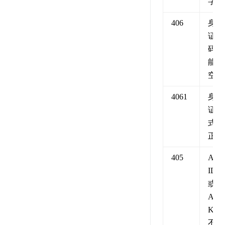
字）
406
身份
证号
码不
能为
空
4061
身份
证格
式不
正确
405
API
ID
或
API
KEY
不正