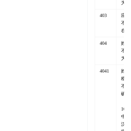
为空
403
应用
不存
在
404
姓名
不能
为空
4041
姓名
格式
不正
确
（2-
10个
中文
汉