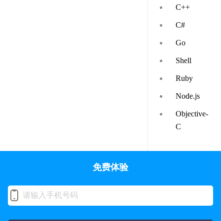
C++
C#
Go
Shell
Ruby
Node.js
Objective-
C
免费体验