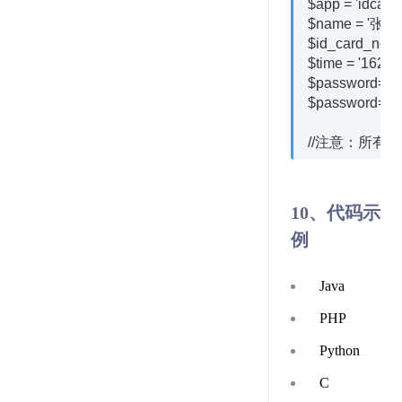
$app = 'idcard
$name = '张三';
$id_card_no = '
$time = '16236
$password=md5
$password=md5
10、代码示
例
Java
PHP
Python
C