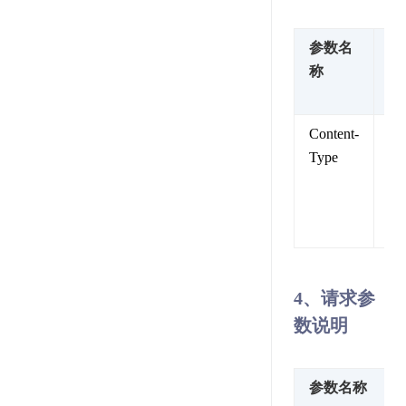
参数名
参
称
值
述
Content-
内
Type
类
型
固
值
4、请求参
数说明
参数名称