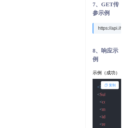
7、GET传
参示例
https://api.i
8、响应示
例
示例（成功）
复制
<?xml version=
"
<
SubmitResult
>
<
code
>
2
</
code
<
msg
>
提交成
<
idcardid
>
162
<
result
>