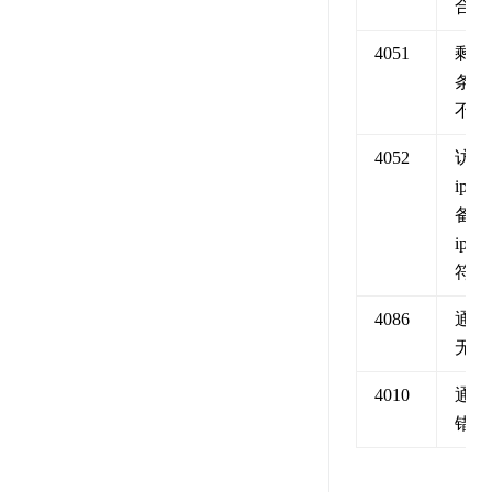
合同
4051
剩余
条数
不足
4052
访问
ip 与
备案
ip 不
符
4086
通道
无效
4010
通道
错误