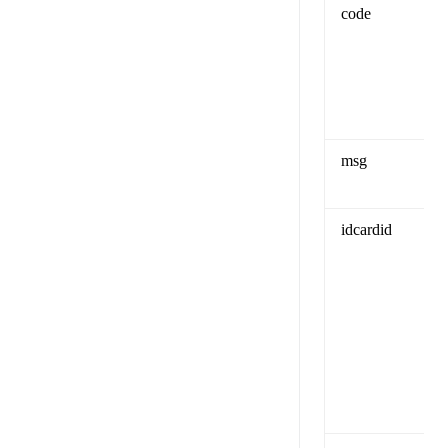
code
msg
idcardid