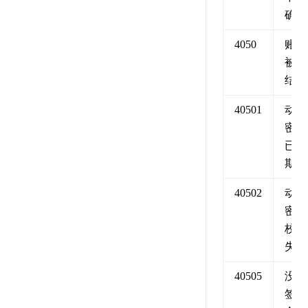
确
4050
账号
被冻
结
40501
动态
密码
已过
期
40502
动态
密码
校验
失败
40505
没有
签定