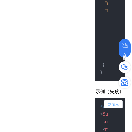
"status"
:
"2"
,
"info"
:
{
"desc"
:
"查
"isLosted"
:
"
"isNewest"
:
"isExpired"
:
"hjzt"
:
"0"
在线咨询
}
}
}
示例（失败）
复制
<?xml version=
"
<
SubmitResult
>
<
code
>
1
</
code
<
msg
>
提交失