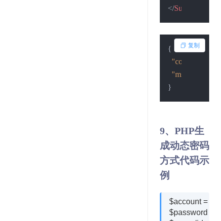
</
SubmitResult
>
复制
{
"code"
:
1
,
"msg"
:
"提交失
}
9、PHP生
成动态密码
方式代码示
例
$account = 'xxx
$password = 'x