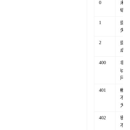
0
未知
错误
1
提交
失败
2
提交
成功
400
非法
ip访
问
401
帐号
不能
为空
402
密码
不能