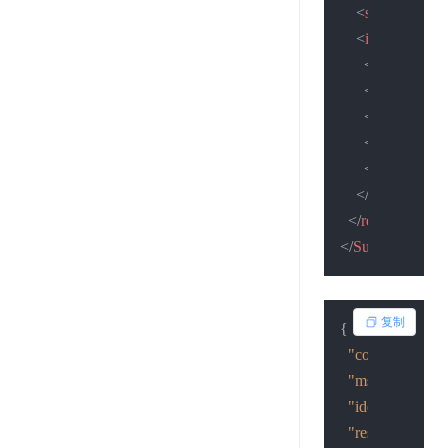
<
status
>
2
</
sta
<
info
>
<
desc
>
查询
<
isLosted
>
0
<
isNewest
>
1
<
isExpired
>
<
hjzt
>
0
</
hjz
</
info
>
</
result
>
</
SubmitResult
>
复制
{
"code"
:
2
,
"msg"
:
"提交成
"idcardid"
:
"16
"result"
:
{