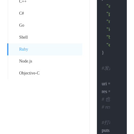
C++
"account"
:
"xx
C#
"password"
:
"
"name"
:
"张三
Go
"id_card_no"
:
"begin_date"
:
Shell
"end_date"
:
"2
Ruby
}

Node.js
#发起请求
Objective-C
uri = 
URI
.parse(
res = 
Net
:
:HTTP
# 也可以显式设置 
# res = Net::HT
#打印结果
puts res.body
