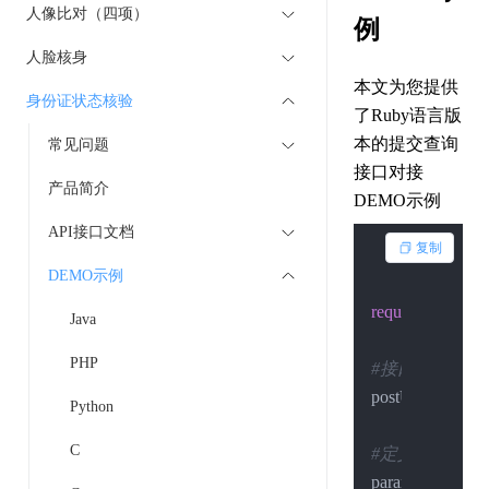
人像比对（四项）
例
人脸核身
本文为您提供
身份证状态核验
了Ruby语言版
本的提交查询
常见问题
接口对接
产品简介
DEMO示例
API接口文档
复制
DEMO示例
require
'net/http'
Java
PHP
#接口地址
postUrl = 
"https:
Python
C
#定义请求的数
params = {
