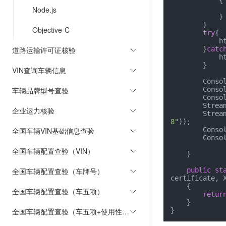
            {

Node.js
            }

        }

Objective-C
try
{

            httpResponse = (HttpWebResponse)httpRequest.GetResponse();

道路运输许可证核验
        }
catc
            httpResponse = (HttpWebResponse)ex.Response;

        }

VIN查询车辆信息
        Console.WriteLine(httpResponse.StatusCode);

车辆品牌型号查验
        Console.WriteLine(httpResponse.Method);

        Console.WriteLine(httpResponse.Headers);

        Stream st = httpResponse.GetResponseStream();

企业运力核验
       
8"
));

全国车辆VIN基础信息查验
        Console.WriteLine(reader.ReadToEnd());

        
全国车辆配置查验（VIN）
    }

全国车辆配置查验（车牌号）
public
st
certificate, 
    {

全国车辆配置查验（车五项）
retur
    }

全国车辆配置查验（车五项+使用性质）