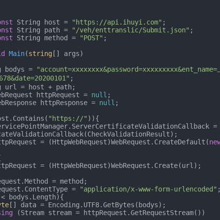
onst
 String host = 
"https://api.ihuyi.com"
;

onst
 String path = 
"/veh/enttranslic/Submit.json"
;

onst
 String method = 
"POST"
;

id
Main
(
string
[] args
)
String bodys = 
"account=xxxxxxxx&password=xxxxxxxxx&ent_nam
78&date=20200101"
;

 HttpWebRequest httpRequest = 
null
;

 HttpWebResponse httpResponse = 
null
;

ost.Contains(
"https://"
)){

          ServicePointManager.ServerCertificateValidationCallback =
cateValidationCallback(CheckValidationResult);

          httpRequest = (HttpWebRequest)WebRequest.CreateDefault(
ne


 httpRequest.ContentType = 
"application/x-www-form-urlencoded"
;
 < bodys.Length){

yte
[] data = Encoding.UTF8.GetBytes(bodys);

sing
 (Stream stream = httpRequest.GetRequestStream())
