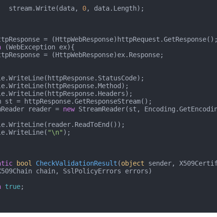
                stream.Write(data, 
0
, data.Length);

h
 (WebException ex){

 StreamReader reader = 
new
 StreamReader(st, Encoding.GetEncodi
Console.WriteLine(
"\n"
);

atic
bool
CheckValidationResult
(
object
 sender, X509Certif
X509Chain chain, SslPolicyErrors errors
)
n
true
;
