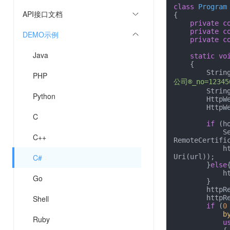
class
Program
API接口文档
{

private
c
private
c
DEMO示例
private
c
Java
static
vo
    {

        
PHP
公司®_no=123456
        String url = host + path;

Python
       
       
C
if
 (h
  
C++
RemoteCertifi
  
C#
Uri(url));

        }
else
{
            httpRequest = (HttpWebRequest)WebRequest.Create(url);

Go
        }

        httpRequest.Method = method;

Shell
       
if
 (
0
b
Ruby
u