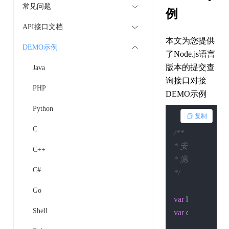
常见问题
例
API接口文档
本文为您提供
DEMO示例
了Node.js语言
版本的提交查
Java
询接口对接
PHP
DEMO示例
Python
复制
C
/**

* 安装依赖：npm ins
C++
* 测试执行：node .
C#
*/
Go
var
 http = 
requir
Shell
var
 querystring =