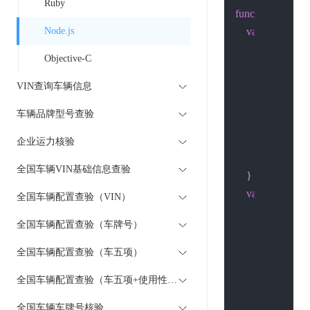
Ruby
function
post
(
hos
Node.js
var
 options = {
hostname
: 
Objective-C
port
: 
80
,

path
: path,

VIN查询车辆信息
method
: 
'P
车辆品牌型号查验
headers
: {

'Content-
企业运力核验
        }

全国车辆VIN基础信息查验
    }

var
 req = http.
全国车辆配置查验（VIN）
var
 body =
"
全国车辆配置查验（车牌号）
        res.
setEnco
        res.
on
(
'data'
全国车辆配置查验（车五项）
//console
全国车辆配置查验（车五项+使用性质）
            body +=
        });

全国车辆车牌号核验