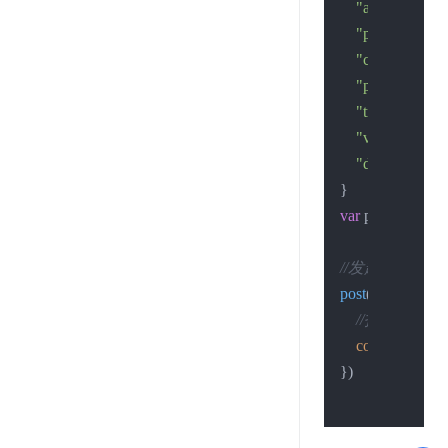
"account"
:
"xx
"password"
:
"
"car_no"
:
"沪*
"plate_color"
:
"trans_code"
:
"vin"
:
"****6
"date"
:
"20250
var
 post_data = q
//发起请求
post
(hostname, re
//打印结果
console
.
log
(jso
})
