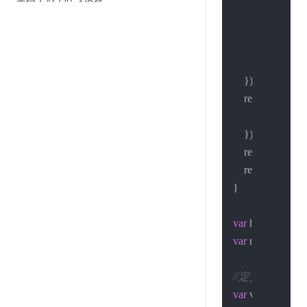
        res.
on
(
'end'
,
var
 json 
callback
(
        });

    });

    req.
on
(
'error'
, 
console
.
log
    });

    req.
write
(post_
    req.
end
();

}

var
 hostname = 
"
var
 request_uri =
//定义请求的数
var
 values = {
