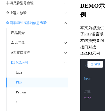
车辆品牌型号查验
DEMO示
企业运力核验
例
全国车辆VIN基础信息查验
本文为您提供
产品简介
了PHP语言版
本的提交查询
常见问题
接口对接
API接口文档
DEMO示例
DEMO示例
复制
<?php
Java
header
(
"Content-
PHP
//请检查环境是否 开
Python
function
Post
(
$cu
C
if
 (
function_
return
'