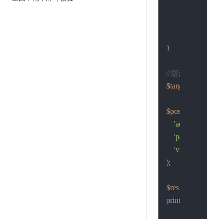
$return_str
 
curl_close
(
$
return
$retu
}

//短信接口地址
$target
 = 
"https:
$post_data
 = 
arr
'account'
 => 
'
'password'
 => 
'vin'
 => 
'LEU
);

$res
 = 
Post
(
$pos
print_r
(
$res
);
