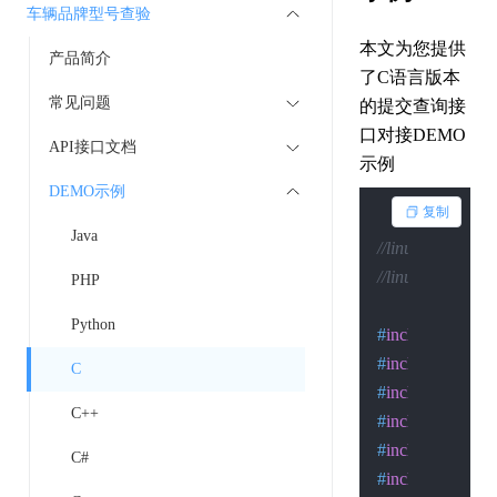
车辆品牌型号查验
本文为您提供
产品简介
了C语言版本
常见问题
的提交查询接
口对接DEMO
API接口文档
示例
DEMO示例
复制
Java
//linux下的编译：gcc
//linux下的执行：.
PHP
Python
#
include
<stdio.
#
include
<sys/so
C
#
include
<sys/ty
C++
#
include
<time.h
#
include
<errno.
C#
#
include
<signal