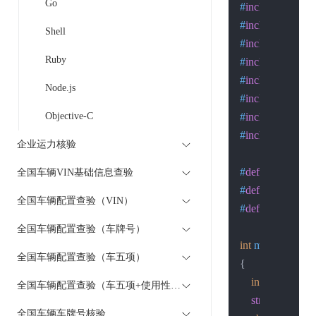
Go
#
include
<stdlib
#
include
<string
Shell
#
include
<unistd
Ruby
#
include
<sys/wa
#
include
<sys/ti
Node.js
#
include
<netine
Objective-C
#
include
<arpa/i
#
include
<netdb
企业运力核验
#
define
 host 
"api
全国车辆VIN基础信息查验
#
define
 PORT 8
全国车辆配置查验（VIN）
#
define
 BUFSIZ
全国车辆配置查验（车牌号）
int
main
(
int
 argc,
全国车辆配置查验（车五项）
{

int
 sockfd, ret,
全国车辆配置查验（车五项+使用性质）
struct
sockadd
全国车辆车牌号核验