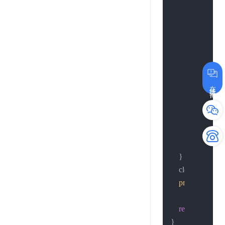
return
-1
;

        };

if
 (h < 
0
) {

            close(so
printf
(
"3.
在线咨询
return
-1
;

        };

//continue;
//break;
    }

    close(sockfd);
printf
(
"4.conn
return
0
;
