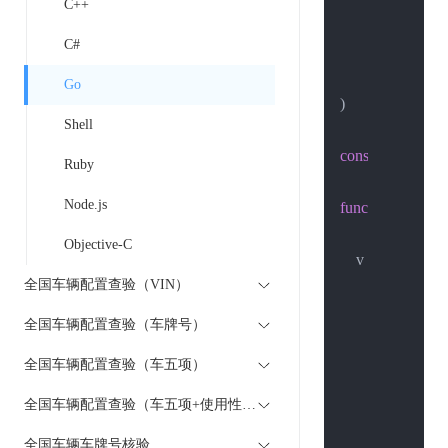
C++
"net/http"
C#
"net/url"
"strings"
Go
)

Shell
const
 strUrl = 
"h
Ruby
Node.js
func
main
()
 {

Objective-C
    v := url.Values
全国车辆配置查验（VIN）
        v.Set(
"acco
        v.Set(
"pass
全国车辆配置查验（车牌号）
        v.Set(
"vin"
,
全国车辆配置查验（车五项）
	body := st
全国车辆配置查验（车五项+使用性质）
	client := &http.Client{}

	req, _ := 
全国车辆车牌号核验