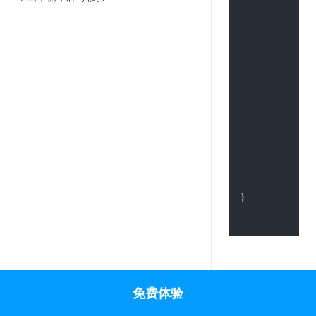
	req.Header.
	resp, err :=
if
 err != 
nil
 {
		fmt.Println(err)

	}

defer
 resp.
	res, _ := ioutil.ReadAll(resp.Body)

	fmt.Println(
}

免费体验