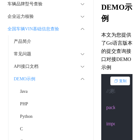
车辆品牌型号查验
DEMO示
企业运力核验
例
全国车辆VIN基础信息查验
本文为您提供
产品简介
了Go语言版本
的提交查询接
常见问题
口对接DEMO
API接口文档
示例
DEMO示例
复制
//测试：go run ./t
Java
PHP
package
 main

Python
import
 (

C
"fmt"
"io/ioutil"