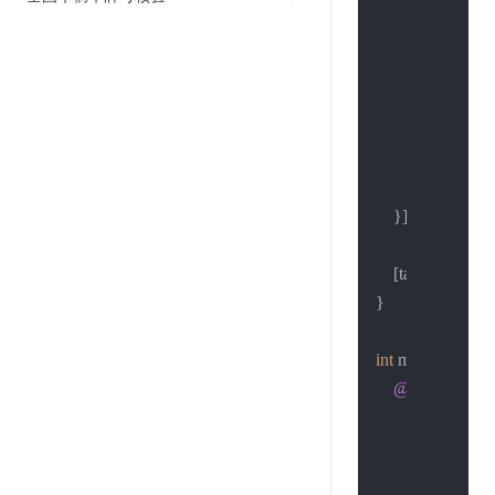
if
 (error) {

NSLog
(
return
;

        }

NSString
 *
NSLog
(
@"
    }];

    [task resume];

}

int
 main(
int
 argc,
@autoreleasep
NSLog
(
@"
        sendSimple
// 等待请