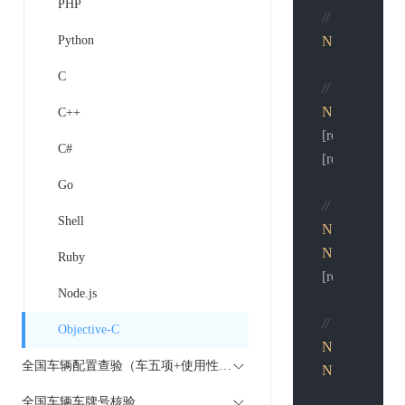
PHP
// 创建URL
Python
NSURL
 *url 
C
// 创建请求
NSMutableUR
C++
    [request set
C#
    [request setVa
Go
// 准备表单
Shell
NSString
 *pos
NSData
 *post
Ruby
    [request set
Node.js
// 发送请求
Objective-C
NSURLSessi
全国车辆配置查验（车五项+使用性质）
NSURLSessio
                      
全国车辆车牌号核验