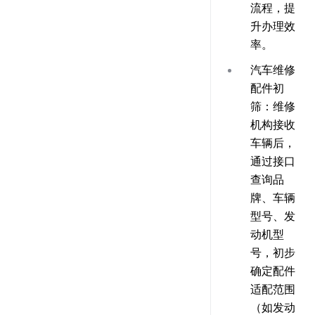
流程，提
升办理效
率。
汽车维修
配件初
筛
：维修
机构接收
车辆后，
通过接口
查询品
牌、车辆
型号、发
动机型
号，初步
确定配件
适配范围
（如发动