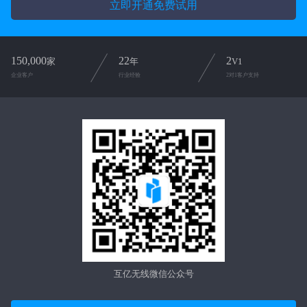
立即开通免费试用
150,000
22
2
家
年
V1
企业客户
行业经验
2对1客户支持
互亿无线微信公众号