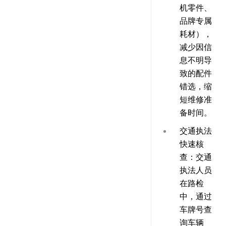
机零件、
品牌专属
耗材），
减少因信
息不明导
致的配件
错选，缩
短维修准
备时间。
交通执法
快速核
查
：交通
执法人员
在路检
中，通过
车牌号查
询车辆