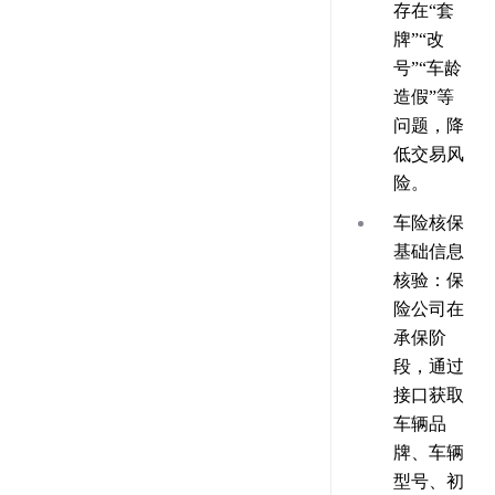
存在“套
牌”“改
号”“车龄
造假”等
问题，降
低交易风
险。
车险核保
基础信息
核验
：保
险公司在
承保阶
段，通过
接口获取
车辆品
牌、车辆
型号、初