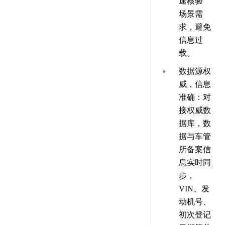
速核验”
场景需
求，避免
信息过
载。
数据源权
威，信息
准确
：对
接权威数
据库，数
据与车管
所备案信
息实时同
步，
VIN、发
动机号、
初次登记