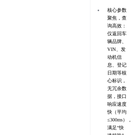
核心参数
聚焦，查
询高效
：
仅返回车
辆品牌、
VIN、发
动机信
息、登记
日期等核
心标识，
无冗余数
据，接口
响应速度
快（平均
≤300ms），
满足“快