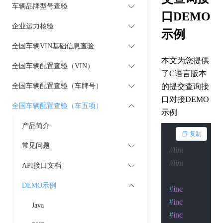
车辆品牌型号查验
口DEMO
企业运力核验
示例
全国车辆VIN基础信息查验
本文为您提供
全国车辆配置查验（VIN）
了C语言版本
全国车辆配置查验（车牌号）
的提交查询接
口对接DEMO
全国车辆配置查验（车五项）
示例
产品简介
复制
常见问题
//linux下的编译：gcc
//linux下的执行：.
API接口文档
DEMO示例
#
include
<stdio.
#
include
<sys/so
Java
#
include
<sys/ty