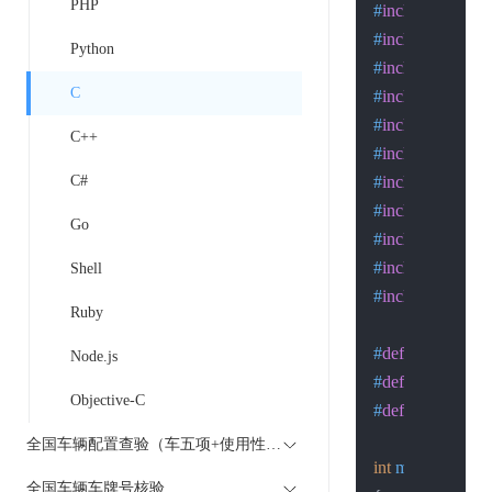
PHP
#
include
<time.h
#
include
<errno.
Python
#
include
<signal
C
#
include
<stdlib
#
include
<string
C++
#
include
<unistd
C#
#
include
<sys/wa
#
include
<sys/ti
Go
#
include
<netine
#
include
<arpa/i
Shell
#
include
<netdb
Ruby
#
define
 host 
"api
Node.js
#
define
 PORT 8
Objective-C
#
define
 BUFSIZ
全国车辆配置查验（车五项+使用性质）
int
main
(
int
 argc,
全国车辆车牌号核验