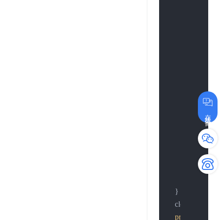
if
 (h > 
0
) {

            close(so
printf
(
"2.
return
-1
;

        };

if
 (h < 
0
) {

            close(so
在线咨询
printf
(
"3.
return
-1
;

        };

//continue;
//break;
    }

    close(sockfd);
printf
(
"4.conn