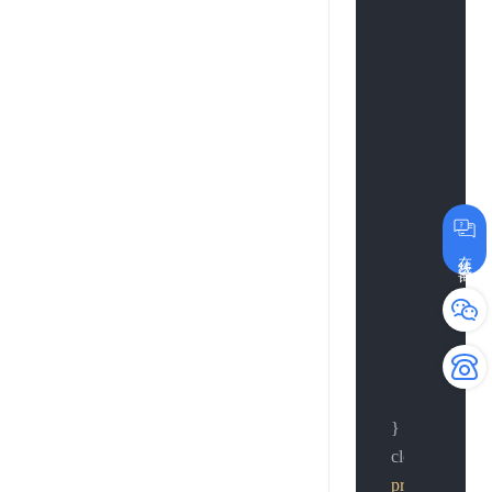
if
 (h > 
0
) {

            close(so
printf
(
"2.
return
-1
;

        };

if
 (h < 
0
) {

            close(so
在线咨询
printf
(
"3.
return
-1
;

        };

//continue;
//break;
    }

    close(sockfd);
printf
(
"4.conn