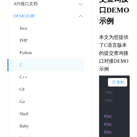
API接口文档
口DEMO
DEMO示例
示例
Java
本文为您提供
PHP
了C语言版本
Python
的提交查询接
口对接DEMO
C
示例
C++
复制
C#
//linux下的编译：gcc
//linux下的执行：.
Go
Shell
#
include
<stdio.
#
include
<sys/so
Ruby
#
include
<sys/ty