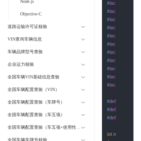
Node.js
#
include
<time.h
#
include
<errno.
Objective-C
#
include
<signal
道路运输许可证核验
#
include
<stdlib
#
include
<string
VIN查询车辆信息
#
include
<unistd
车辆品牌型号查验
#
include
<sys/wa
#
include
<sys/ti
企业运力核验
#
include
<netine
#
include
<arpa/i
全国车辆VIN基础信息查验
#
include
<netdb
全国车辆配置查验（VIN）
#
define
 host 
"api
全国车辆配置查验（车牌号）
#
define
 PORT 8
全国车辆配置查验（车五项）
#
define
 BUFSIZ
全国车辆配置查验（车五项+使用性质）
int
main
(
int
 argc,
全国车辆车牌号核验