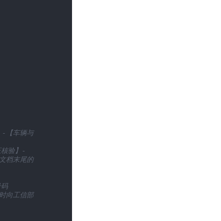
】-【车辆与
证核验】-
文档末尾的
号码
辆时向工信部