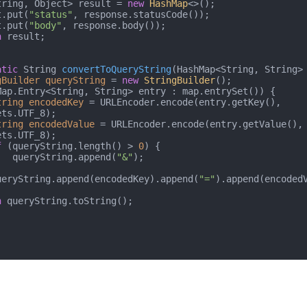
 Map<String, Object> result = 
new
HashMap
<>();

esult.put(
"status"
, response.statusCode());

esult.put(
"body"
, response.body());

n
 result;

atic
 String 
convertToQueryString
(HashMap<String, String>
gBuilder
queryString
=
new
StringBuilder
();

Map.Entry<String, String> entry : map.entrySet()) {

tring
encodedKey
=
 URLEncoder.encode(entry.getKey(), 
ts.UTF_8);

tring
encodedValue
=
 URLEncoder.encode(entry.getValue(), 
ts.UTF_8);

f
 (queryString.length() > 
0
) {

                queryString.append(
"&"
);

          queryString.append(encodedKey).append(
"="
).append(encodedV
n
 queryString.toString();
