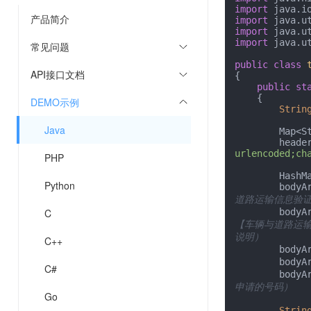
import
产品简介
import
import
import
 java.ut
常见问题
public
class
API接口文档
{

public
st
    {

DEMO示例
Strin
Java
       
        h
urlencoded;ch
PHP
       
Python
        b
道路运输信息验证
C
        b
【车辆与道路运输
说明）
C++
        b
        b
C#
        b
申请的号码）
Go
Strin