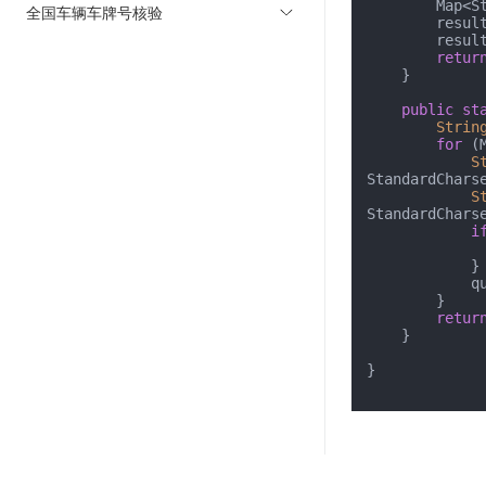
       
全国车辆车牌号核验
        r
        r
retur
    }

public
st
Strin
for
 (
S
StandardCharse
S
StandardCharse
i
            }

  
        }

retur
    }

}
