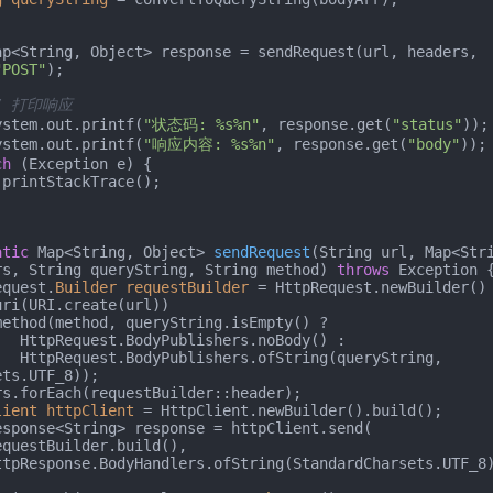
"POST"
);

/ 打印响应
          System.out.printf(
"状态码: %s%n"
, response.get(
"status"
));

          System.out.printf(
"响应内容: %s%n"
, response.get(
"body"
));

ch
 (Exception e) {

atic
 Map<String, Object> 
sendRequest
(String url, Map<Stri
rs, String queryString, String method)
throws
 Exception {
ttpRequest.
Builder
requestBuilder
=
 HttpRequest.newBuilder()

dy() : 

ryString, 
ts.UTF_8));

lient
httpClient
=
 HttpClient.newBuilder().build();
