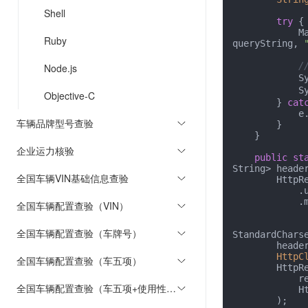
Shell
try
 {

            Map<String, Object> response = sendRequest(url, headers, 
Ruby
queryString, 
/
Node.js
  
  
Objective-C
        } 
cat
            e.printStackTrace();

车辆品牌型号查验
        }

    }

企业运力核验
public
st
String> heade
全国车辆VIN基础信息查验
        H
            .uri(URI.create(url))

            .method(method, queryString.isEmpty() ? 

全国车辆配置查验（VIN）
                HttpRequest.BodyPublishers.noBo
                HttpRequest.BodyPublishers.ofString(que
全国车辆配置查验（车牌号）
StandardCharse
        headers.forEach(requestBuilder::header);

HttpC
全国车辆配置查验（车五项）
        HttpResponse<String> response = httpClient.send(

            requestBuilder.build(),

全国车辆配置查验（车五项+使用性质）
            HttpResponse.BodyHandlers.ofString(StandardCharsets.UTF_8)

        );
