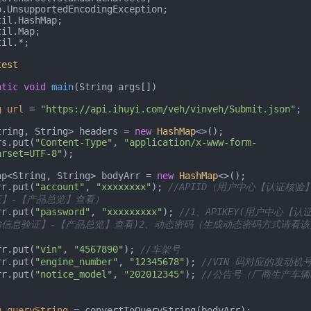
il.*;

test
atic
void
main
(String args[])
g
url
=
"https://api.ihuyi.com/veh/vinveh/Submit.json"
;

 Map<String, String> headers = 
new
HashMap
<>();

eaders.put(
"Content-Type"
, 
"application/x-www-form-
arset=UTF-8"
);

 HashMap<String, String> bodyArr = 
new
HashMap
<>();

odyArr.put(
"account"
, 
"xxxxxxxx"
); 
//APIID（用户中心【认证核验
】-【产品总览】查看）
odyArr.put(
"password"
, 
"xxxxxxxxx"
); 
//1、APIKEY(用户中心【认
信息验证】-【产品总览】查看)2、动态密码（生成动态密码方式请看该
odyArr.put(
"vin"
, 
"4567890"
); 
//车架号
odyArr.put(
"engine_number"
, 
"12345678"
); 
//VIN 码对应的发动机
odyArr.put(
"notice_model"
, 
"202012345"
); 
//公告号（厂商生产车
g
queryString
=
 convertToQueryString(bodyArr);
