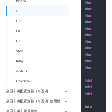
Python
#
include
<time.h
#
include
<errno.
C
#
include
<signal
C++
#
include
<stdlib
#
include
<string
C#
#
include
<unistd
Go
#
include
<sys/wa
#
include
<sys/ti
Shell
#
include
<netine
#
include
<arpa/i
Ruby
#
include
<netdb
Node.js
#
define
 host 
"api
Objective-C
#
define
 PORT 8
全国车辆配置查验（车五项）
#
define
 BUFSIZ
全国车辆配置查验（车五项+使用性质）
int
main
(
int
 argc,
全国车辆车牌号核验