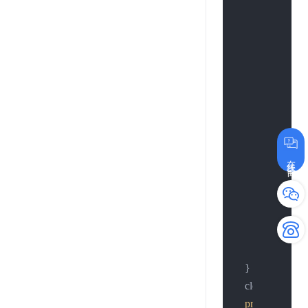
if
 (h > 
0
) {

            close(so
printf
(
"2.
return
-1
;

        };

if
 (h < 
0
) {

            close(so
在线咨询
printf
(
"3.
return
-1
;

        };

//continue;
//break;
    }

    close(sockfd);
printf
(
"4.conn