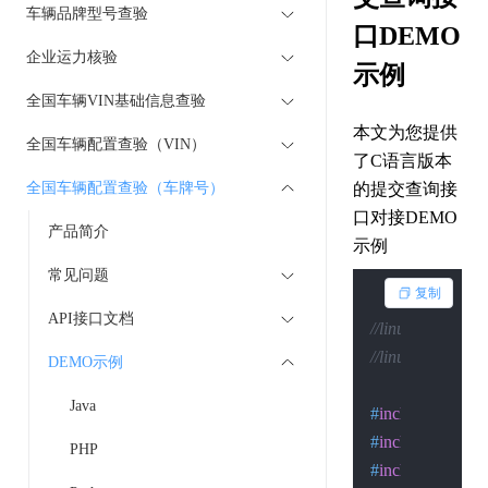
车辆品牌型号查验
口DEMO
企业运力核验
示例
全国车辆VIN基础信息查验
本文为您提供
全国车辆配置查验（VIN）
了C语言版本
全国车辆配置查验（车牌号）
的提交查询接
口对接DEMO
产品简介
示例
常见问题
复制
API接口文档
//linux下的编译：gcc
//linux下的执行：.
DEMO示例
Java
#
include
<stdio.
#
include
<sys/so
PHP
#
include
<sys/ty