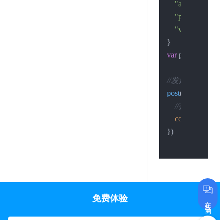
"account"
:
"xx
"password"
:
"
"vin"
:
"LGB**
var
 post_data = q
//发起请求
post
(hostname, re
//打印结果
console
.
log
(jso
})

免费体验
在线咨询