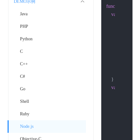
DEMO示例
function
post
(
hos
Java
var
 options = {
hostname
: 
PHP
port
: 
80
,

path
: path,

Python
method
: 
'P
C
headers
: {

'Content-
C++
        }

C#
    }

var
 req = http.
Go
var
 body =
"
Shell
        res.
setEnco
        res.
on
(
'data'
Ruby
//console
Node.js
            body +=
        });

Objective-C