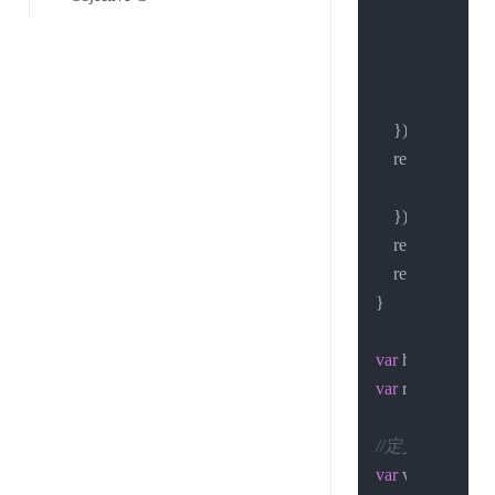
        res.
on
(
'end'
,
var
 json 
callback
(
        });

    });

    req.
on
(
'error'
, 
console
.
log
    });

    req.
write
(post_
    req.
end
();

}

var
 hostname = 
"
var
 request_uri =
//定义请求的数
var
 values = {
