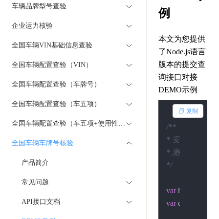
车辆品牌型号查验
例
企业运力核验
本文为您提供
全国车辆VIN基础信息查验
了Node.js语言
版本的提交查
全国车辆配置查验（VIN）
询接口对接
全国车辆配置查验（车牌号）
DEMO示例
全国车辆配置查验（车五项）
复制
全国车辆配置查验（车五项+使用性质）
/**

* 安装依赖：npm ins
全国车辆车牌号核验
* 测试执行：node .
产品简介
*/
常见问题
var
 http = 
requir
API接口文档
var
 querystring =