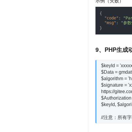
示例（失败）
{
"code"
:
"Pa
"msg"
:
"参数
}
9、PHP生
$keyId = 'x
$Data = gmdate(
$algorithm = '
$signature 
https://gitee.
$Authorization
$keyId, $algori