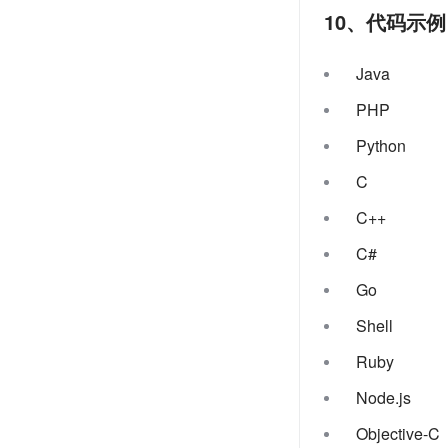
10、代码示例
Java
PHP
Python
C
C++
C#
Go
Shell
Ruby
Node.js
Objective-C