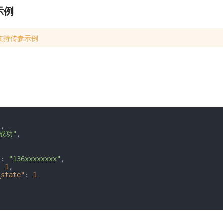
示例
支持传参示例
"
,
成功"
,
"
:
"136xxxxxxxx"
,
:
1
,
_state"
:
1