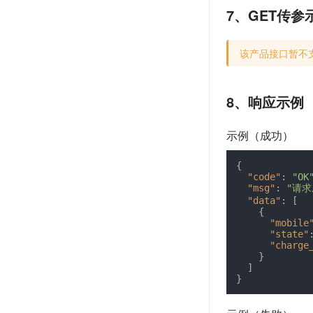
7、GET传参
该产品接口暂不
8、响应示例
示例（成功）
{
"code"
:
"OK
"msg"
:
"请求
"data"
:
[
{
"mobile
"state"
"charge
}
]
}