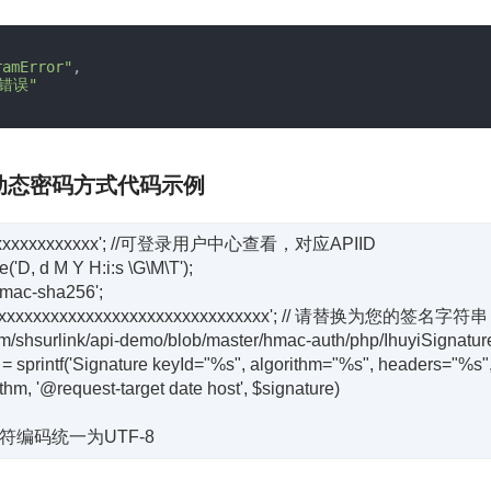
ramError"
,
错误"
成动态密码方式代码示例
xxxxxxxxxxxxxxx'; //可登录用户中心查看，对应APIID

'D, d M Y H:i:s \G\M\T');

hmac-sha256';

= 'xxxxxxxxxxxxxxxxxxxxxxxxxxxxxxxx'; // 请替换为您的签
com/shsurlink/api-demo/blob/master/hmac-auth/php/IhuyiSignatur
 = sprintf('Signature keyId="%s", algorithm="%s", headers="%s",
thm, '@request-target date host', $signature)
