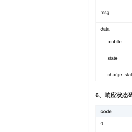
msg
data
mobile
state
charge_sta
6、响应状态
code
0