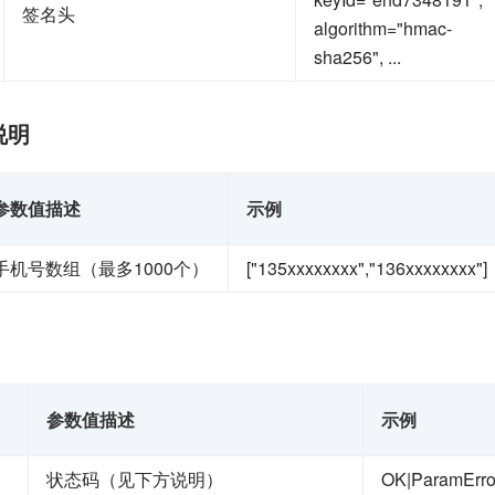
签名头
algorithm="hmac-
sha256", ...
说明
参数值描述
示例
手机号数组（最多1000个）
["135xxxxxxxx","136xxxxxxxx"]
参数值描述
示例
状态码（见下方说明）
OK|ParamErro