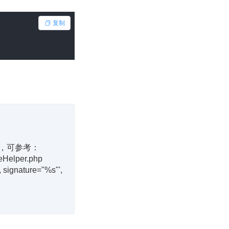
复制
名字符串，可参考：
eHelper.php

 signature="%s"', 