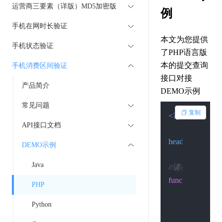
运营商三要素（详版）MD5加密版
例
手机在网时长验证
本文为您提供
手机状态验证
了PHP语言版
本的提交查询
手机消费区间验证
接口对接
产品简介
DEMO示例
常见问题
复制
<?php
API接口文档
header
(
"Content-
DEMO示例
Java
//请检查环境是否 开
function
Post
(
$cu
PHP
if
 (
function_
Python
return
'
        }
