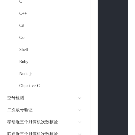
C
$curl
 = 
curl
C++
curl_setopt
(
curl_setopt
(
C#
curl_setopt
(
curl_setopt
(
Go
curl_setopt
(
Shell
if
(
is_array
(
$
$curlPost
Ruby
        }

Node.js
curl_setopt
(
curl_setopt
(
Objective-C
curl_setopt
(
空号检测
if
 (
strpos
(
$u
curl_seto
二次放号验证
curl_seto
移动近三个月停机次数核验
        }

$return_str
 
联通近三个月停机次数核验