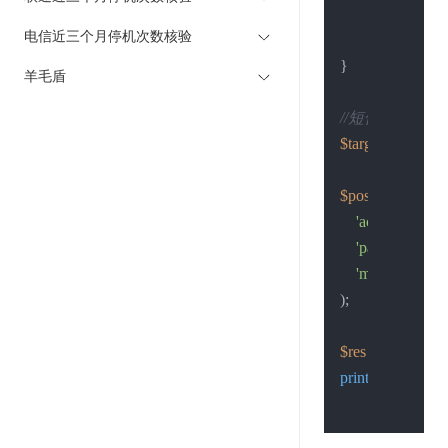
curl_close
(
$
电信近三个月停机次数核验
return
$retu
}

羊毛盾
//短信接口地址
$target
 = 
"https:
$post_data
 = 
arr
'account'
 => 
'
'password'
 => 
'mobile'
 => 
'1
);

$res
 = 
Post
(
$pos
print_r
(
$res
);
