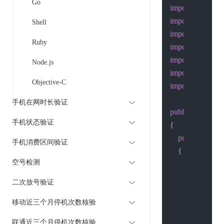
Go
import
import
Shell
import
Ruby
import
import
Node.js
import
Objective-C
import
 java.util.*;
手机在网时长验证
public
class
test
手机状态验证
{

public
static
v
手机消费区间验证
    {

空号检测
String
url
=
二次放号验证
        Map<Strin
移动近三个月停机次数核验
        headers.put
联通近三个月停机次数核验