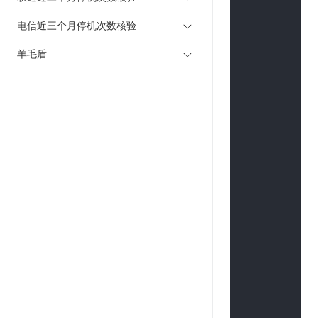
        HashMap<
        bodyArr.pu
电信近三个月停机次数核验
        bodyArr.pu
羊毛盾
        bodyArr.pu
        bodyArr.pu
        bodyArr.pu
String
query
try
 {

            Map<S
// 打印
            System.o
            System.o
        } 
catch
 (Exc
            e.printS