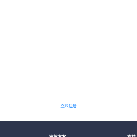
5分钟快速自助开通免费体验账户
立即注册
推荐方案
支持