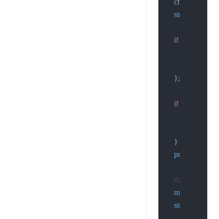
    char ipbuf[
12
strncpy
(ipbuf, 
if
 (
inet_pton
(A
printf
(
"in
exit
(
0
);

    };

if
 (
connect
(so
printf
(
"co
exit
(
0
);

    }

printf
(
"connect
//发送数据
memset
(str2, 
0
strcat
(str2, 
"{\