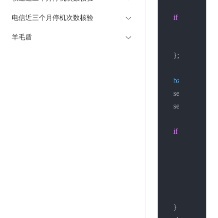
if
 ((sockfd = 
s
电信近三个月停机次数核验
printf
(
"crea
羊毛盾
exit
(
0
);

    };

bzero
(&servad
    servaddr.sin
    servaddr.sin_p
if
 (
inet_aton
(h
        struct hoste
        he = 
gethos
if
 (he == 
N
return
 -
1
;

memcpy
(&s
    }
