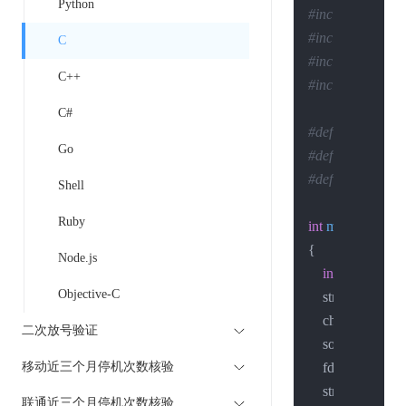
Python
#include <sys/t
#include <netine
C
#include <arpa/
C++
#include <netdb
C#
#define host "ap
Go
#define PORT 8
#define BUFSIZ
Shell
Ruby
int
main
(
int
 argc,
{

Node.js
int
 sockfd, ret,
Objective-C
    struct sockadd
    char str1[
4096
二次放号验证
    socklen_t len;

移动近三个月停机次数核验
    fd_set t_set1;

    struct timeval t
联通近三个月停机次数核验