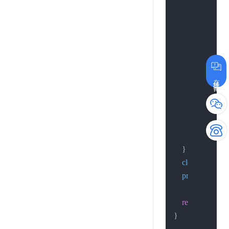
return
 -
1
;

        };

if
 (h < 
0
) {

close
(soc
printf
(
"3.
在线咨询
return
 -
1
;

        };

//continue;
//break;
    }

close
(sockfd);
printf
(
"4.conn
return
0
;
