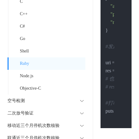
C
"account"
:
"xx
C++
"password"
:
"
"mobile"
:
"13
C#
}

Go
#发起请求
Shell
uri = 
URI
.parse(
Ruby
res = 
Net
:
:HTTP
Node.js
# 也可以显式设置 
# res = Net::HT
Objective-C
空号检测
#打印结果
puts res.body

二次放号验证
移动近三个月停机次数核验
联通近三个月停机次数核验