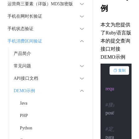
运营商三要素（详版）MD5加密版
例
手机在网时长验证
本文为您提供
手机状态验证
了Ruby语言版
本的提交查询
手机消费区间验证
接口对接
产品简介
DEMO示例
常见问题
复制
API接口文档
require
'net/http'
DEMO示例
Java
#接口地址
postUrl = 
"https
PHP
Python
#定义请求的数
params = {
