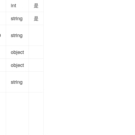
int
是
string
是
0
string
object
object
string