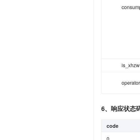
consump
is_xhzw
operator
6、响应状态
code
0