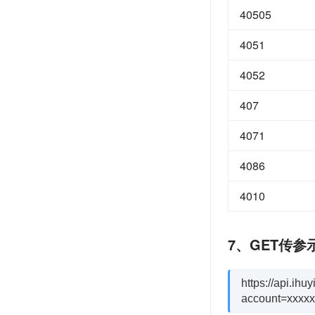
40505
4051
4052
407
4071
4086
4010
7、GET传参
https://api.ih
account=xxxx