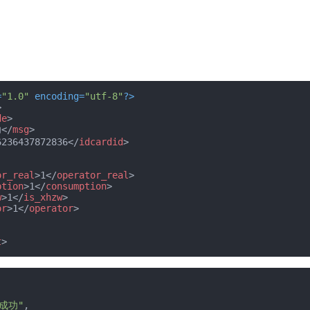
=
"1.0"
 encoding=
"utf-8"
?>
>
de
>
功
</
msg
>
6236437872836
</
idcardid
>
or_real
>
1
</
operator_real
>
ption
>
1
</
consumption
>
w
>
1
</
is_xhzw
>
or
>
1
</
operator
>
t
>
成功"
,