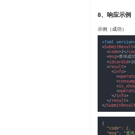
8、响应示例
示例（成功）
<?xml version
<
SubmitResult
<
code
>
2
</
co
<
msg
>
查询成
<
idcardid
>
1
<
result
>
<
info
>
<
operat
<
consum
<
is_xhz
<
operat
</
info
>
</
result
>
</
SubmitResul
{
"code"
:
2
,
"msg"
:
"查询