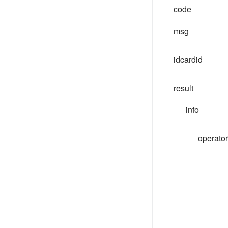
code
msg
idcardid
result
info
operator