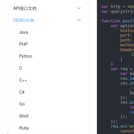
var
 http = 
re
API接口文档
var
 querystri
DEMO示例
function
post
var
 option
hostn
Java
port
:
path
: 
PHP
metho
heade
'
Python
        }

    }

C
var
 req =
var
 b
        res.
s
C++
        res.
o
/
C#
            body += chunk;

        });

        res.
o
Go
v
c
Shell
        });

    });

    req.
on
(
'e
Ruby
conso