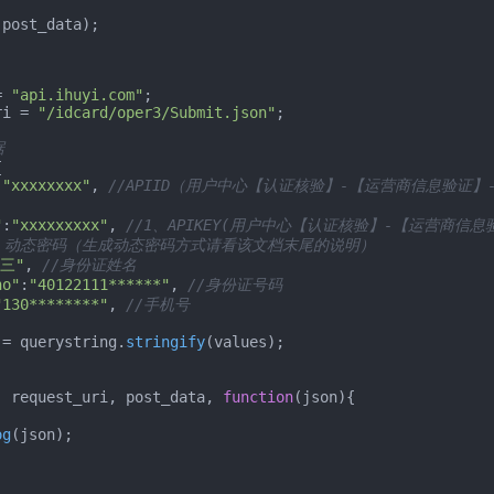
(post_data);



= 
"api.ihuyi.com"
ri = 
"/idcard/oper3/Submit.json"
;

据


:
"xxxxxxxx"
, 
//APIID（用户中心【认证核验】-【运营商信息验证】
"
:
"xxxxxxxxx"
, 
//1、APIKEY(用户中心【认证核验】-【运营商信息
、动态密码（生成动态密码方式请看该文档末尾的说明）
三"
, 
//身份证姓名
no"
:
"40122111******"
, 
//身份证号码
"130********"
, 
//手机号
 = querystring.
stringify
(values);

, request_uri, post_data, 
function
(
json
){

og
(json);
