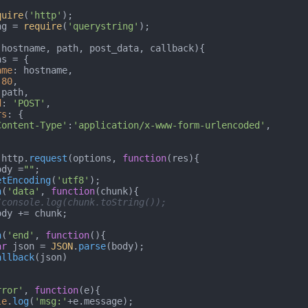
quire
(
'http'
ng = 
require
(
'querystring'
);

(
hostname, path, post_data, callback
){

s = {

ame
: hostname,

 
80
,

path,

d
: 
'POST'
,

rs
: {

Content-Type'
:
'application/x-www-form-urlencoded'
,

 http.
request
(options, 
function
(
res
){

ody =
""
;

etEncoding
(
'utf8'
);

n
(
'data'
, 
function
(
chunk
){

/console.log(chunk.toString());
n
(
'end'
, 
function
(
){

ar
 json = 
JSON
.
parse
(body);

allback
(json)

rror'
, 
function
(
e
){

le
.
log
(
'msg:'
+e.
message
);
