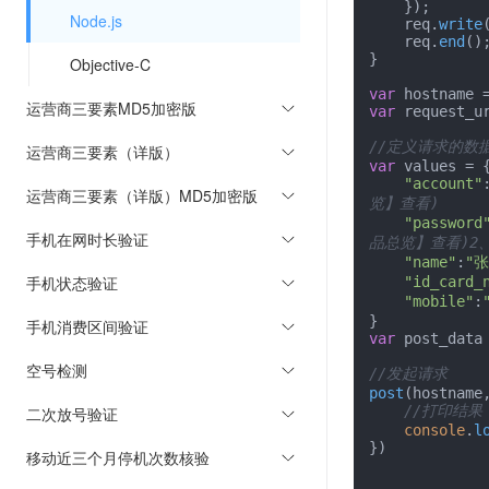
    });

Node.js
    req.
write
    req.
end
();
}

Objective-C
var
 hostname 
运营商三要素MD5加密版
var
 request_u
//定义请求的数
运营商三要素（详版）
var
 values = {
"account"
运营商三要素（详版）MD5加密版
览】查看)
"password
手机在网时长验证
品总览】查看)2
"name"
:
"张
手机状态验证
"id_card_
"mobile"
:
手机消费区间验证
var
 post_data
空号检测
//发起请求
post
(hostname
//打印结果
二次放号验证
console
.
l
})

移动近三个月停机次数核验