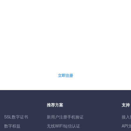
5分钟快速自助开通免费体验账户
立即注册
推荐方案
支持
SSL数字证书
新用户注册手机验证
接入
数字权益
无线WIFI短信认证
API