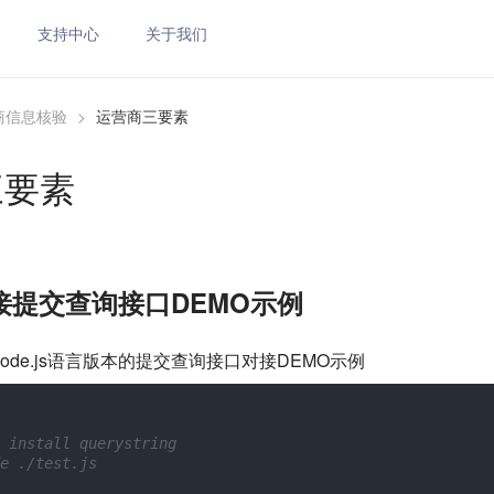
支持中心
关于我们
商信息核验
>
运营商三要素
三要素
s对接提交查询接口DEMO示例
ode.js语言版本的提交查询接口对接DEMO示例
nstall querystring

./test.js
