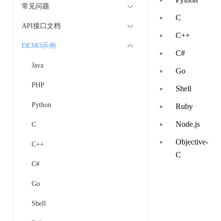
常见问题
C
API接口文档
C++
DEMO示例
C#
Java
Go
PHP
Shell
Python
Ruby
Node.js
C
Objective-
C++
C
C#
Go
Shell