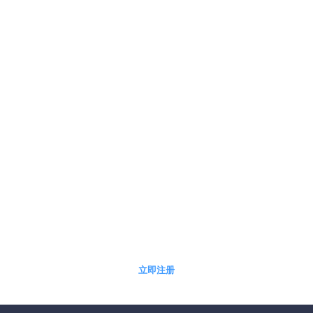
5分钟快速自助开通免费体验账户
立即注册