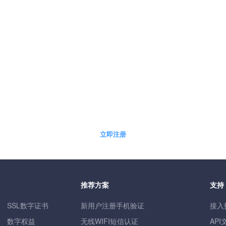
5分钟快速自助开通免费体验账户
立即注册
推荐方案
支持
SSL数字证书
新用户注册手机验证
接入
数字权益
无线WIFI短信认证
API