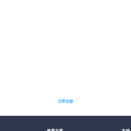
5分钟快速自助开通免费体验账户
立即注册
推荐方案
支持