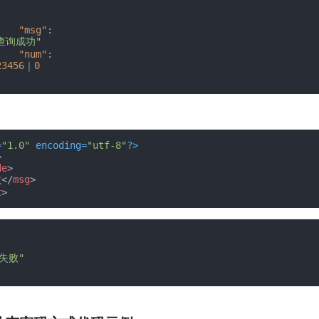
"msg"
:
查询成功"
"num"
:
23456
｜
0
=
"1.0"
 encoding=
"utf-8"
?>
>
de
>
败
</
msg
>
t
>
失败"