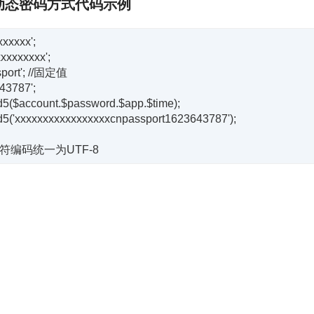
成动态密码方式代码示例
xxxxx';

xxxxxxxx';

port'; //固定值

43787';

($account.$password.$app.$time);

('xxxxxxxxxxxxxxxxxcnpassport1623643787');
