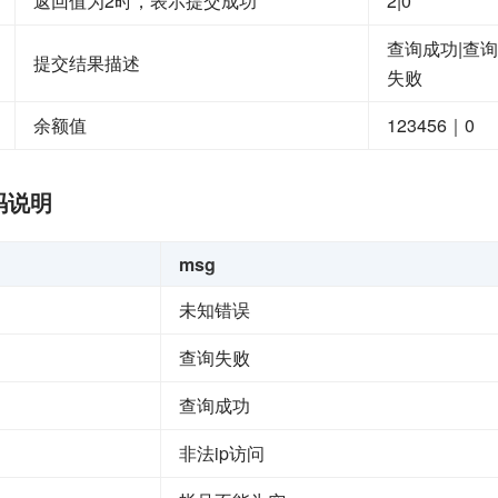
返回值为2时，表示提交成功
2|0
查询成功|查询
提交结果描述
失败
余额值
123456｜0
码说明
msg
未知错误
查询失败
查询成功
非法ip访问