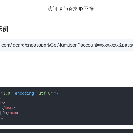
访问 ip 与备案 ip 不符
示例
huyi.com/idcard/cnpassport/GetNum.json?account=xxxxxxxx&pas
=
"1.0"
 encoding=
"utf-8"
?>
>
de
>
功
</
msg
>
｜0
</
num
>
t
>