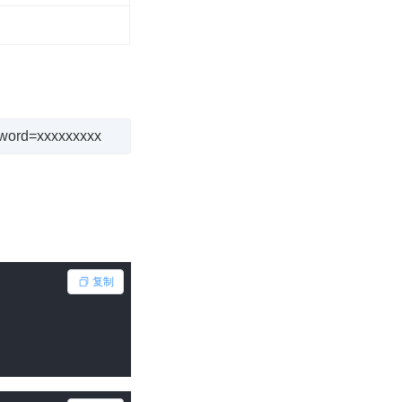
sword=xxxxxxxxx
复制