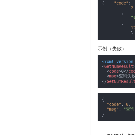
{
"code"
:
2
,
"
,
1
}
示例（失败）
<?xml version
<
GetNumResult
<
code
>
0
</
co
<
msg
>
查询失
</
GetNumResul
{
"code"
:
0
,
"msg"
:
"查询
}