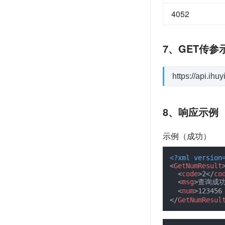
4052
7、GET传参
https://api.i
8、响应示例
示例（成功）
<?xml version
<
GetNumResult
<
code
>
2
</
co
<
msg
>
查询成
<
num
>
123456
</
GetNumResul