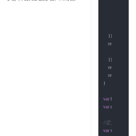
        res.
on
(
'end'
,
var
 json 
callback
(
        });

    });

    req.
on
(
'error'
, 
console
.
log
    });

    req.
write
(post_
    req.
end
();

}

var
 hostname = 
"
var
 request_uri =
//定义请求的数
var
 values = {
