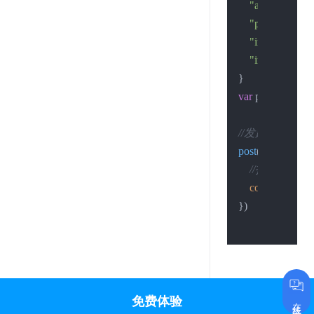
"account"
:
"xx
"password"
:
"
"img_file"
:
""
, 
"img_url"
:
""
, 
var
 post_data = q
//发起请求
post
(hostname, re
//打印结果
console
.
log
(jso
})

免费体验
在线咨询