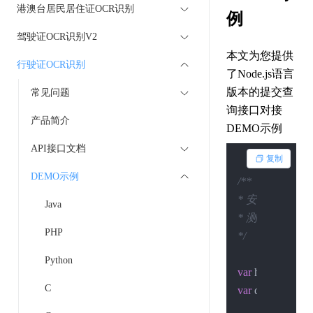
港澳台居民居住证OCR识别
例
驾驶证OCR识别V2
本文为您提供
行驶证OCR识别
了Node.js语言
版本的提交查
常见问题
询接口对接
产品简介
DEMO示例
API接口文档
复制
DEMO示例
/**

* 安装依赖：npm ins
Java
* 测试执行：node .
PHP
*/
Python
var
 http = 
requir
C
var
 querystring =