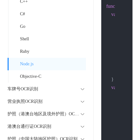
C++
function
post
(
hos
C#
var
 options = {
hostname
: 
Go
port
: 
80
,

path
: path,

Shell
method
: 
'P
Ruby
headers
: {

'Content-
Node.js
        }

Objective-C
    }

var
 req = http.
车牌号OCR识别
var
 body =
"
营业执照OCR识别
        res.
setEnco
        res.
on
(
'data'
护照（港澳台地区及境外护照）OCR识别
//console
港澳台通行证OCR识别
            body +=
        });

护照（中国大陆地区护照）OCR识别