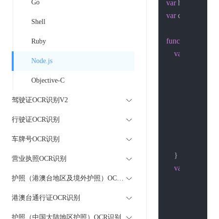
Go
var
 http = 
requir
var
 querystring =
Shell
function
post
(
hos
Ruby
var
 options = {
Node.js
hostname
: 
port
: 
80
,

Objective-C
path
: path,

驾驶证OCR识别V2
method
: 
'P
headers
: {

行驶证OCR识别
'Content-
车牌号OCR识别
        }

    }

营业执照OCR识别
var
 req = http.
护照（港澳台地区及境外护照）OCR识别
var
 body =
"
        res.
setEnco
港澳台通行证OCR识别
        res.
on
(
'data'
护照（中国大陆地区护照）OCR识别
//console