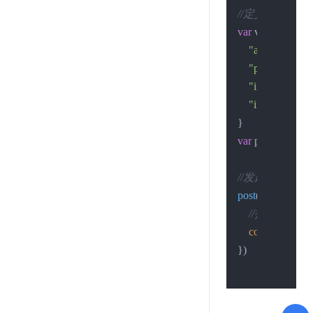
//定义请求的数
var
 values = {

"account"
:
"xx
"password"
:
"
"img_file"
:
""
, 
"img_url"
:
""
, 
var
 post_data = q
//发起请求
post
(hostname, re
//打印结果
console
.
log
(jso
})
