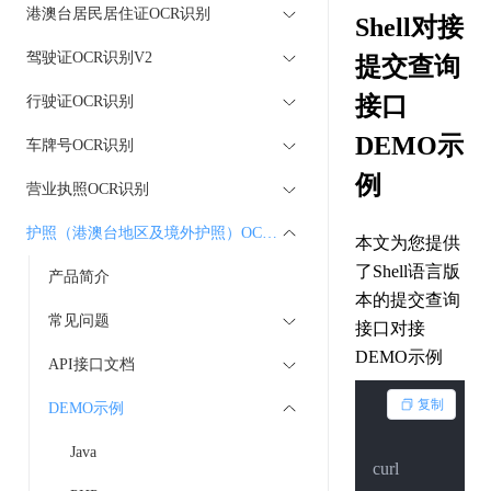
港澳台居民居住证OCR识别
Shell对接
驾驶证OCR识别V2
提交查询
接口
行驶证OCR识别
DEMO示
车牌号OCR识别
例
营业执照OCR识别
护照（港澳台地区及境外护照）OCR识别
本文为您提供
了Shell语言版
产品简介
本的提交查询
常见问题
接口对接
DEMO示例
API接口文档
复制
DEMO示例
Java
curl --http1.
1
 -X