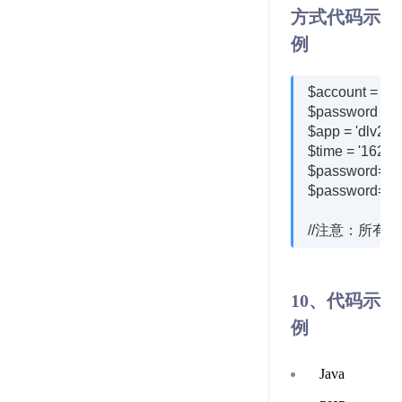
方式代码示
例
$account = 'xxx
$password = 'x
$app = 'dlv2';
$time = '16236
$password=md5
$password=md5
10、代码示
例
Java