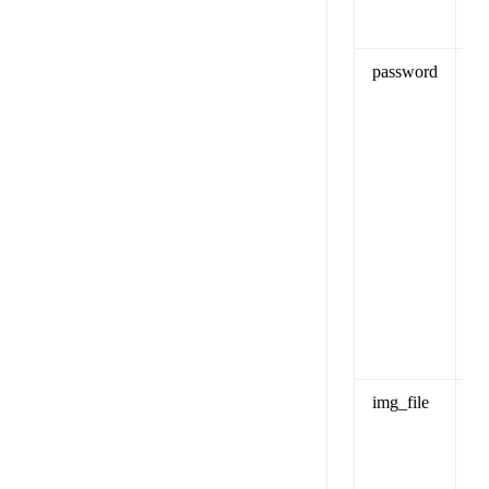
password
1
A
验
img_file
（
i