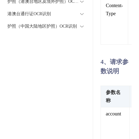
护照（港澳台地区及境外护照）OCR识别
Content-
内
Type
类
港澳台通行证OCR识别
型
护照（中国大陆地区护照）OCR识别
固
值
4、请求参
数说明
参数名
称
account
A
验