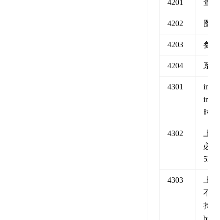
4201
查询
4202
图片
4203
参数
4204
系统
4301
img_
img
时为
4302
上传
必须
5KB
4303
上传
不正
持
bmp,