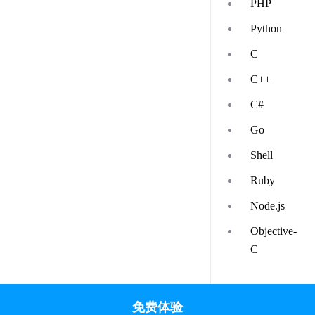
PHP
Python
C
C++
C#
Go
Shell
Ruby
Node.js
Objective-
C
免费体验