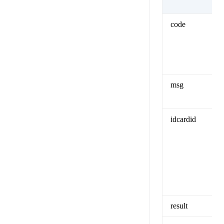
code
msg
idcardid
result