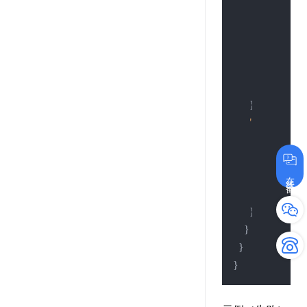
"StartDate"
"EndDate"
:
"IssuingAut
"State"
:
""
,
"Cumulativ
}
,
"BackInfo"
:
"ArchivesC
"CardCode
"Record"
:
"
在线咨询
"Name"
:
""
}
}
}
}