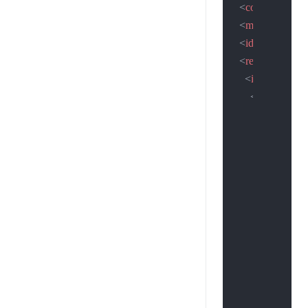
<
code
>
2
</
code
<
msg
>
提交成
<
idcardid
>
162
<
result
>
<
info
>
<
FrontInfo
>
<
CardCode
<
Name
>
刘
<
Sex
>
男
</
<
Nationalit
<
Address
>
<
DateOfBir
<
DateOfFirs
<
Class
>
A2
<
StartDate
<
EndDate
>
<
IssuingAut