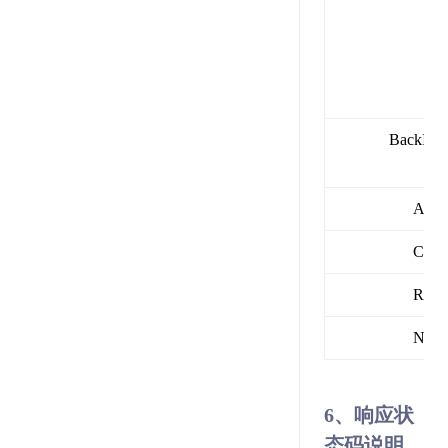
BackInfo
Arch
Card
Reco
Nam
6、响应状
态码说明