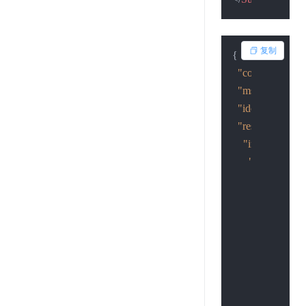
复制
{
"code"
:
2
,
"msg"
:
"提交成
"idcardid"
:
"16
"result"
:
{
"info"
:
{
"FrontInfo"
:
"CardCode
"Name"
:
"
"Sex"
:
"男"
"Nationalit
"Address"
:
"DateOfBir
"DateOfFirs
"Class"
:
"A