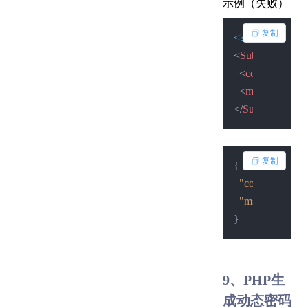
示例（失败）
复制
<?xml version=
"
<
SubmitResult
>
<
code
>
1
</
code
<
msg
>
提交失
</
SubmitResult
>
复制
{
"code"
:
1
,
"msg"
:
"提交失
}
9、PHP生
成动态密码