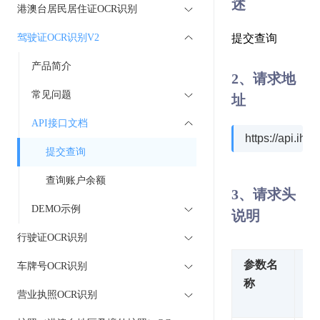
述
港澳台居民居住证OCR识别
驾驶证OCR识别V2
提交查询
产品简介
2、请求地
常见问题
址
API接口文档
https://api.ihu
提交查询
查询账户余额
3、请求头
DEMO示例
说明
行驶证OCR识别
参数名
参
车牌号OCR识别
称
值
营业执照OCR识别
述