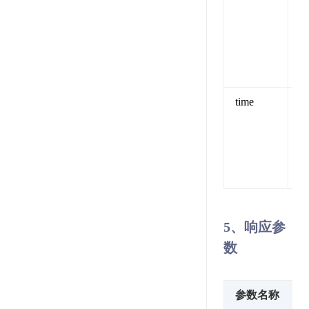
F
time
U
（
5、响应参
数
参数名称