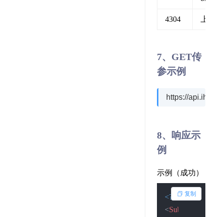
4304
上传
7、GET传
参示例
https://api.i
8、响应示
例
示例（成功）
复制
<?xml version=
"
<
SubmitResult
>