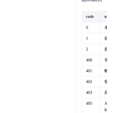
code
msg
0
未知
1
提交
2
提交
400
非法
401
帐号
402
密码
403
应用
405
API 
KE