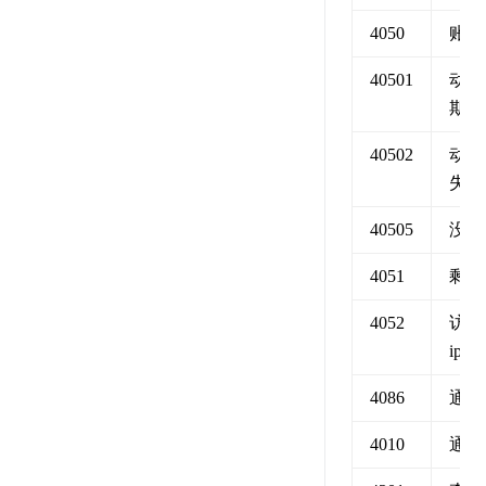
4050
账号
40501
动态
期
40502
动态
失败
40505
没有
4051
剩余
4052
访问 
ip 
4086
通道
4010
通道