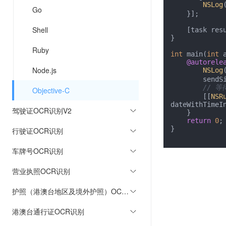
NSLog
Go
    }];

Shell
    [task resume];

}

Ruby
int
 main(
int
 
@autorele
Node.js
NSLog
        sendSimplePostRequest();

// 
Objective-C
        [[
NSR
dateWithTimeI
驾驶证OCR识别V2
    }

return
0
;

}

行驶证OCR识别
车牌号OCR识别
营业执照OCR识别
护照（港澳台地区及境外护照）OCR识别
港澳台通行证OCR识别