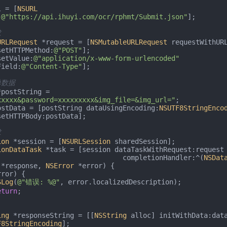
l = [
NSURL
:
@"https://api.ihuyi.com/ocr/rphmt/Submit.json"
];

求
URLRequest
 *request = [
NSMutableURLRequest
 requestWithURL
t setHTTPMethod:
@"POST"
];

t setValue:
@"application/x-www-form-urlencoded"
Field:
@"Content-Type"
];

单数据
 *postString = 
xxxxx&password=xxxxxxxxx&img_file=&img_url="
;

ostData = [postString dataUsingEncoding:
NSUTF8StringEnco
求
ion
 *session = [
NSURLSession
 sharedSession];

ionDataTask
 *task = [session dataTaskWithRequest:request

                                            completionHandler:^(
NSDat
 *response, 
NSError
 *error) {

ror) {

SLog
(
@"错误: %@"
, error.localizedDescription);

eturn
;

ing
 *responseString = [[
NSString
 alloc] initWithData:data
F8StringEncoding
];
