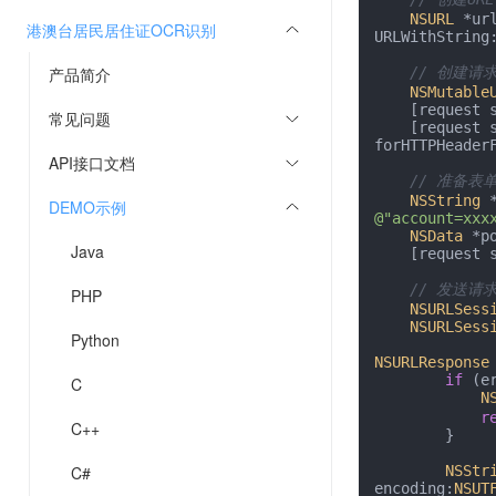
NSURL
 *ur
港澳台居民居住证OCR识别
URLWithString
产品简介
// 创建请
NSMutable
    [reques
常见问题
    [reques
forHTTPHeader
API接口文档
// 准备表
NSString
DEMO示例
@"account=xxx
NSData
 *p
Java
    [request setHTTPBody:postData];

// 发送请
PHP
NSURLSess
NSURLSess
Python
NSURLResponse
if
 (er
C
N
r
C++
        }

C#
NSStr
encoding:
NSUT