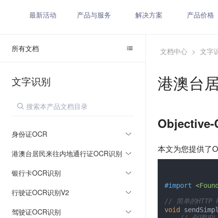
最新活动
产品与服务
解决方案
产品价格
所有文档
文档中心
>
文字
港澳台居
文字识别
Object
身份证OCR
本文为您提供了Ob
港澳台居民来往内地通行证OCR识别
银行卡OCR识别
#import 
<Foun
行驶证OCR识别V2
// 简单的HTTP
void
 sendSimpl
驾驶证OCR识别
// 创建URL