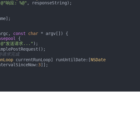
(
@"响应: %@"
, responseString);

argc, 
const
char
 * argv[]) {

asepool
 {

(
@"发送请求..."
);

等待请求完成
unLoop
 currentRunLoop] runUntilDate:[
NSDate
ntervalSinceNow:
3
]];
