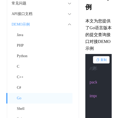
常见问题
例
API接口文档
本文为您提供
DEMO示例
了Go语言版本
的提交查询接
Java
口对接DEMO
PHP
示例
Python
复制
C
//测试：go run ./t
C++
package
 main

C#
import
 (

Go
"fmt"
Shell
"io/ioutil"
"net/http"