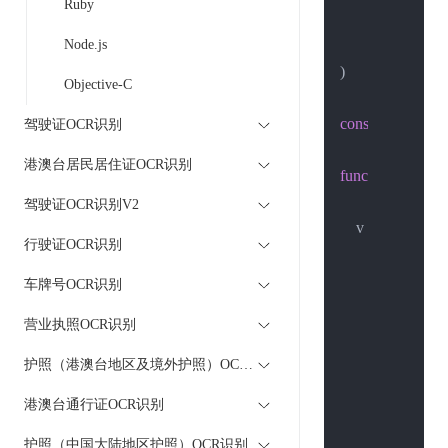
Ruby
"net/url"
Node.js
"strings"
)

Objective-C
const
 strUrl = 
"h
驾驶证OCR识别
港澳台居民居住证OCR识别
func
main
()
 {

驾驶证OCR识别V2
    v := url.Values
行驶证OCR识别
        v.Set(
"acco
        v.Set(
"pass
车牌号OCR识别
        v.Set(
"img_f
营业执照OCR识别
        v.Set(
"img_
        v.Set(
"card
护照（港澳台地区及境外护照）OCR识别
港澳台通行证OCR识别
	body := st
	client := &http.Client{}

护照（中国大陆地区护照）OCR识别