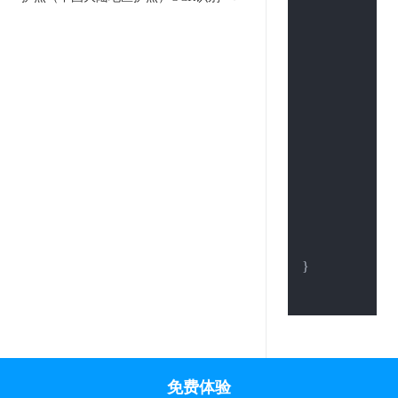
	req, _ := 
	req.Header.
	resp, err :=
if
 err != 
nil
 {
		fmt.Println(err)

	}

defer
 resp.
	res, _ := ioutil.ReadAll(resp.Body)

	fmt.Println(
}

免费体验