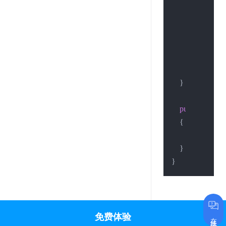
        Console.W
        Stream st
        StreamRea
        Console.W
        Console.Wr
    }

public
static
b
    {

return
true
;

    }

免费体验
在线咨询