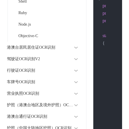
Shell
private
const
 S
Ruby
private
const
 S
private
const
 
Node.js
static
void
Ma
Objective-C
    {

港澳台居民居住证OCR识别
        String body
        String url =
驾驶证OCR识别V2
        HttpWebR
行驶证OCR识别
        HttpWebR
车牌号OCR识别
if
 (host.Con
营业执照OCR识别
            Servi
            http
护照（港澳台地区及境外护照）OCR识别
        }
else
{

港澳台通行证OCR识别
            httpR
        }

护照（中国大陆地区护照）OCR识别