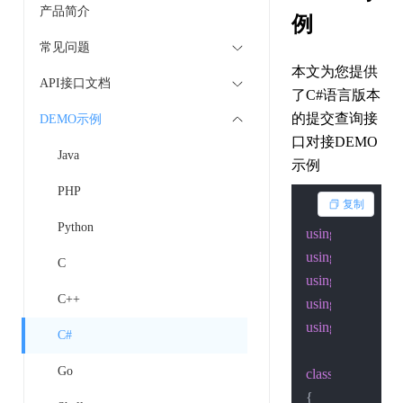
产品简介
例
常见问题
本文为您提供
API接口文档
了C#语言版本
的提交查询接
DEMO示例
口对接DEMO
Java
示例
PHP
复制
Python
using
using
C
using
C++
using
using
 System.Sec
C#
Go
class
Program
{
