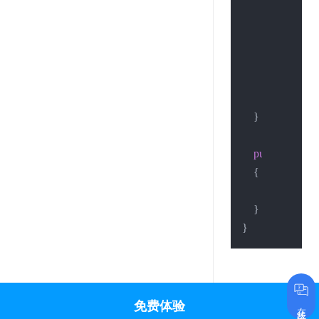
        Console.W
        Stream st
        StreamRea
        Console.W
        Console.Wr
    }

public
static
b
    {

return
true
;

    }

免费体验
在线咨询