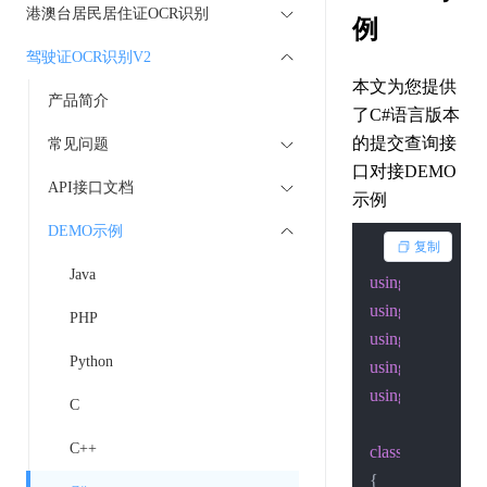
港澳台居民居住证OCR识别
例
驾驶证OCR识别V2
本文为您提供
产品简介
了C#语言版本
的提交查询接
常见问题
口对接DEMO
API接口文档
示例
DEMO示例
复制
Java
using
using
PHP
using
Python
using
using
 System.Sec
C
C++
class
Program
{
