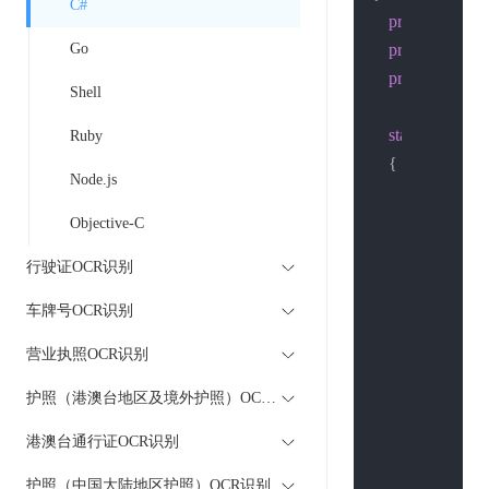
C#
private
const
 S
Go
private
const
 S
private
const
 
Shell
static
void
Ma
Ruby
    {

Node.js
        String body
        String url =
Objective-C
        HttpWebR
行驶证OCR识别
        HttpWebR
车牌号OCR识别
if
 (host.Con
营业执照OCR识别
            Servi
            http
护照（港澳台地区及境外护照）OCR识别
        }
else
{

港澳台通行证OCR识别
            httpR
        }

护照（中国大陆地区护照）OCR识别