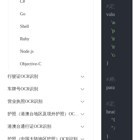
C#
#定义请求的数
Go
values = {

'account'
:
'xxx
Shell
'password'
:
'xx
'img_file'
:
''
, 
#
Ruby
'img_url'
:
''
, 
#
Node.js
'cardSide'
:
'FR
}

Objective-C
行驶证OCR识别
#将数据进行编
params = urllib.
车牌号OCR识别
营业执照OCR识别
#定义请求的头
headers = {

护照（港澳台地区及境外护照）OCR识别
"Content-type
港澳台通行证OCR识别
"Accept"
: 
"tex
}

护照（中国大陆地区护照）OCR识别