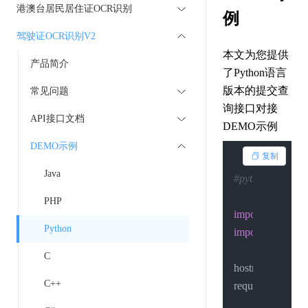
港澳台居民居住证OCR识别
例
驾驶证OCR识别V2
本文为您提供
产品简介
了Python语言
版本的提交查
常见问题
询接口对接
API接口文档
DEMO示例
DEMO示例
复制
Java
#python3.10.2
PHP
import
Python
import
 urllib.pars
C
hostname = 
"api
C++
request_uri = 
"/o