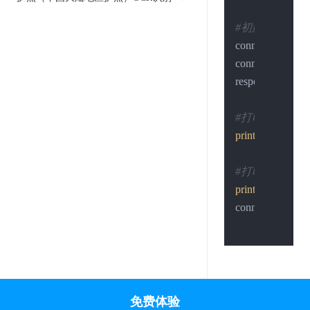
#初始化一个 ht
conn = http.cli
conn.request(
"P
response = conn.
#打印状态
print
(response.sta
#打印结果
print
(response.re
conn.close()

免费体验