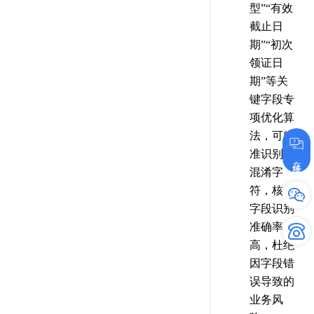
型”“有效
截止日
期”“初次
领证日
期”等关
键字段专
项优化算
法，可精
准识别易
在线咨询
混淆字
符，核心
字段识别
准确率
高，杜绝
因字段错
误导致的
业务风