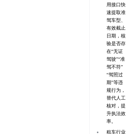
用接口快
速提取准
驾车型、
有效截止
日期，核
验是否存
在“无证
驾驶”“准
驾不符”
“驾照过
期”等违
规行为，
替代人工
核对，提
升执法效
率。
租车行业