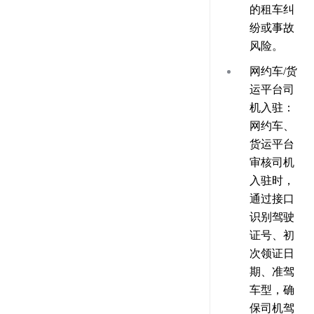
的租车纠
纷或事故
风险。
网约车/货
运平台司
机入驻
：
网约车、
货运平台
审核司机
入驻时，
通过接口
识别驾驶
证号、初
次领证日
期、准驾
车型，确
保司机驾