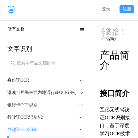
登录
注册
所有文档
文档中心
>
文字识别
>
产品简介
文字识别
产品简
介
身份证OCR
接口简介
港澳台居民来往内地通行证OCR识别
银行卡OCR识别
互亿无线驾驶
行驶证OCR识别V2
证OCR识别接
口，基于深度
驾驶证OCR识别
学习OCR技术