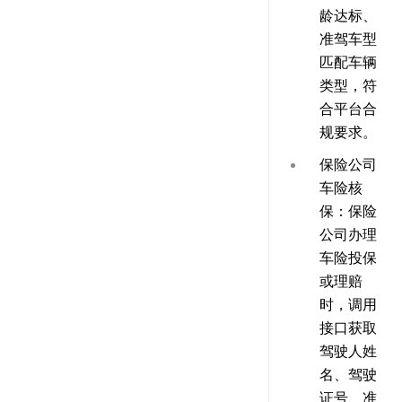
龄达标、
准驾车型
匹配车辆
类型，符
合平台合
规要求。
保险公司
车险核
保
：保险
公司办理
车险投保
或理赔
时，调用
接口获取
驾驶人姓
名、驾驶
证号、准