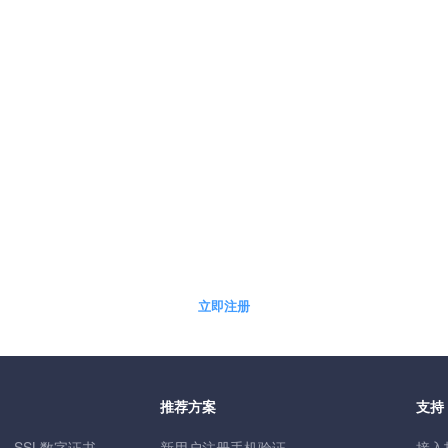
5分钟快速自助开通免费体验账户
立即注册
推荐方案
支持
SSL数字证书
新用户注册手机验证
接入